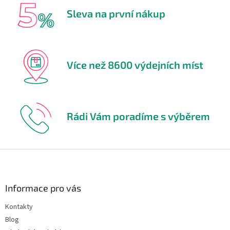
Sleva na první nákup
Více než 8600 výdejních míst
Rádi Vám poradíme s výběrem
Z
á
p
a
Informace pro vás
t
Kontakty
í
Blog