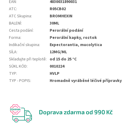
EAN
:
4030031890031
ATC
:
R05CB02
ATC Skupina
:
BROMHEXIN
BALENÍ
:
30ML
Cesta podání
:
Perorální podání
Forma
:
Perorální kapky, roztok
Indikační skupina
:
Expectorantia, mucolytica
SÍLA
:
12MG/ML
Skladujte při teplotě
:
od 15 do 25 °C
SÚKL KÓD
:
0010224
TYP
:
HVLP
TYP - POPIS
:
Hromadně vyráběné léčivé přípravky
Doprava zdarma od 990 Kč