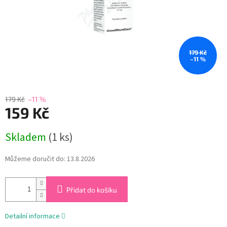
179 Kč
–11 %
179 Kč
–11 %
159 Kč
Měrná
Skladem
(1 ks)
cena:
Můžeme doručit do:
13.8.2026
Přidat do košíku
Detailní informace