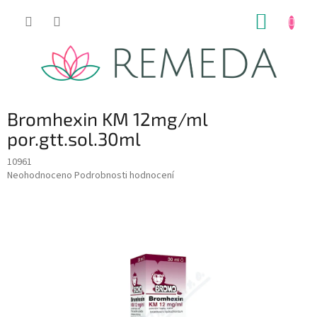
Přejít
NÁKUP
na
obsah
KOŠÍK
Bromhexin KM 12mg/ml
por.gtt.sol.30ml
10961
Průměrné
Neohodnoceno
Podrobnosti hodnocení
hodnocení
produktu
je
0,0
z
5
hvězdiček.