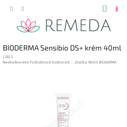
Přejít
NÁKUP
na
obsah
KOŠÍK
BIODERMA Sensibio DS+ krém 40ml
12812
Průměrné
Neohodnoceno
Podrobnosti hodnocení
Značka:
NAOS BIODERMA
hodnocení
produktu
je
0,0
z
5
hvězdiček.