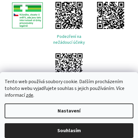
Podezření na
nežádoucí účinky
Tento web používá soubory cookie. Dalším procházením
tohoto webu vyjadřujete souhlas s jejich používáním. Více
informací
zde
.
Vytvořil Shoptet
Nastavení
Copyright 2026
Remeda
. Všechna práva vyhrazena.
Upravit
Souhlasím
nastavení cookies