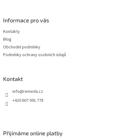
á
p
a
Informace pro vás
t
Kontakty
í
Blog
Obchodní podmínky
Podmínky ochrany osobních údajů
Kontakt
info
@
remeda.cz
+420 607 091 778
Přijímáme online platby