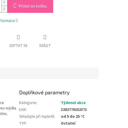
Přidat do košíku
informace
ZEPTAT SE
SDÍLET
Doplňkové parametry
ace
Kategorie
:
Týdenní akce
Bez mýdla.
EAN
:
3282770152371
olou.
Skladujte při teplotě
:
od 5 do 25 °C
TYP
:
Ostatní