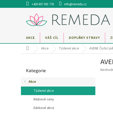
Přejít
+420 607 091 778
info@remeda.cz
na
obsah
AKCE
VÁŠ CÍL
DOPLŇKY STRAVY
Z
Domů
Akce
Týdenní akce
AVENE Čisticí p
P
AVEN
o
Přeskočit
s
Průměr
Neohod
Kategorie
kategorie
t
hodnoce
r
produkt
Akce
a
je
0,0
n
Týdenní akce
z
n
5
Klubové ceny
í
hvězdič
p
Dárkové akce
a