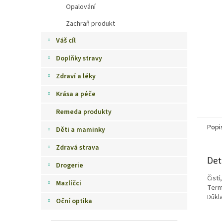
Opalování
n
e
Zachraň produkt
l
Váš cíl
Doplňky stravy
Zdraví a léky
Krása a péče
Remeda produkty
Popi
Děti a maminky
Zdravá strava
Det
Drogerie
Čist
Mazlíčci
Term
Důkl
Oční optika