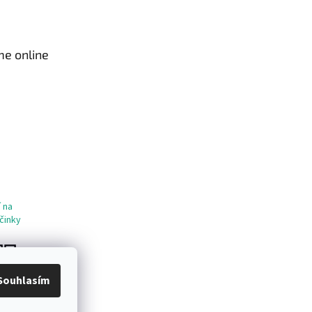
me online
 na
činky
Souhlasím