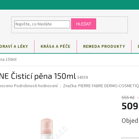
HLEDAT
DRAVÍ A LÉKY
KRÁSA A PÉČE
REMEDA PRODUKTY
ěna 150ml
E Čisticí pěna 150ml
34559
né
noceno
Podrobnosti hodnocení
Značka:
PIERRE FABRE DERMO-COSMETI
ní
u
555 Kč
509
Měrná
Obje
cena:
ek.