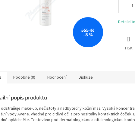
Detailní 
555 Kč
–8 %
TISK
s
Podobné (8)
Hodnocení
Diskuze
ailní popis produktu
í, odstraňuje make-up, nečistoty a nadbytečný kožní maz. Vysoká koncentr
ální vody Avene. Vhodné pro citlivé oči a pro nositelky kontaktních čoček. 
adně opláchněte. Testováno pod dermatologickou a oftalmologickou kontr