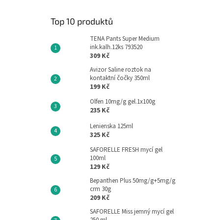
Top 10 produktů
TENA Pants Super Medium
ink.kalh.12ks 793520
309 Kč
Avizor Saline roztok na
kontaktní čočky 350ml
199 Kč
Olfen 10mg/g gel.1x100g
235 Kč
Lenienska 125ml
325 Kč
SAFORELLE FRESH mycí gel
100ml
129 Kč
Bepanthen Plus 50mg/g+5mg/g
crm 30g
209 Kč
SAFORELLE Miss jemný mycí gel