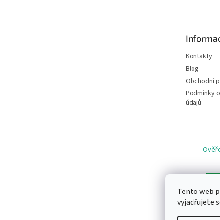
p
a
t
Informac
í
Kontakty
Blog
Obchodní 
Podmínky o
údajů
Ověře
Tento web p
vyjadřujete s