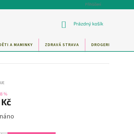
Přihlášení
NÁKUPNÍ
Prázdný košík
KOŠÍK
DĚTI A MAMINKY
ZDRAVÁ STRAVA
DROGERIE
MAZ
QUE
–8 %
 Kč
dnáno