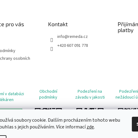
e pro vás
Kontakt
Přijímá
platby
info
@
remeda.cz
+420 607 091 778
podmínky
chrany osobních
Obchodní
Podezření na
Podezření
ní v databázi
podmínky
závadu v jakosti
nežádoucí ú
lékáren
oužívá soubory cookie. Dalším procházením tohoto webu
ouhlas s jejich používáním. Více informací
zde
.