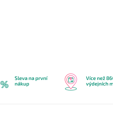
Sleva na první
Více než 8
nákup
výdejních m