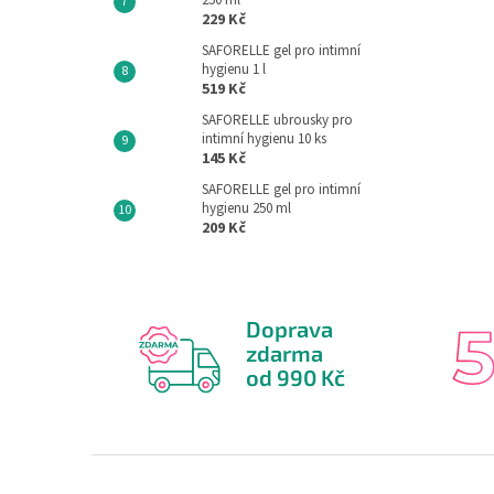
250 ml
229 Kč
SAFORELLE gel pro intimní
hygienu 1 l
519 Kč
SAFORELLE ubrousky pro
intimní hygienu 10 ks
145 Kč
SAFORELLE gel pro intimní
hygienu 250 ml
209 Kč
Doprava
zdarma
od 990 Kč
Z
á