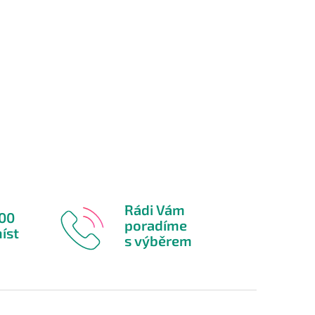
Rádi Vám
600
poradíme
íst
s výběrem