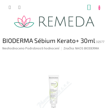
Přejít
NÁKUP
na
obsah
KOŠÍK
BIODERMA Sébium Kerato+ 30ml
32577
Průměrné
Neohodnoceno
Podrobnosti hodnocení
Značka:
NAOS BIODERMA
hodnocení
produktu
je
0,0
z
5
hvězdiček.