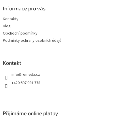
p
a
Informace pro vás
t
Kontakty
í
Blog
Obchodní podmínky
Podmínky ochrany osobních údajů
Kontakt
info
@
remeda.cz
+420 607 091 778
Přijímáme online platby