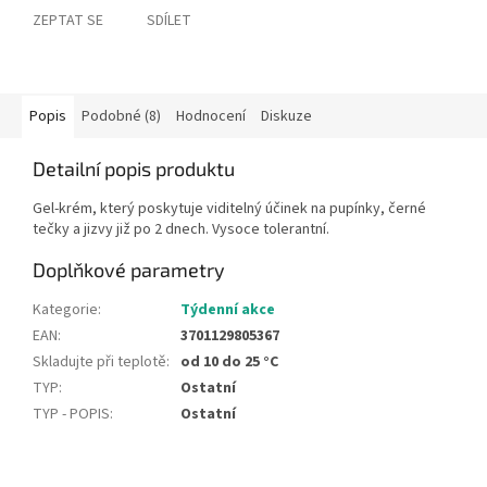
ZEPTAT SE
SDÍLET
Popis
Podobné (8)
Hodnocení
Diskuze
Detailní popis produktu
Gel-krém, který poskytuje viditelný účinek na pupínky, černé
tečky a jizvy již po 2 dnech. Vysoce tolerantní.
Doplňkové parametry
Kategorie
:
Týdenní akce
EAN
:
3701129805367
Skladujte při teplotě
:
od 10 do 25 °C
TYP
:
Ostatní
TYP - POPIS
:
Ostatní