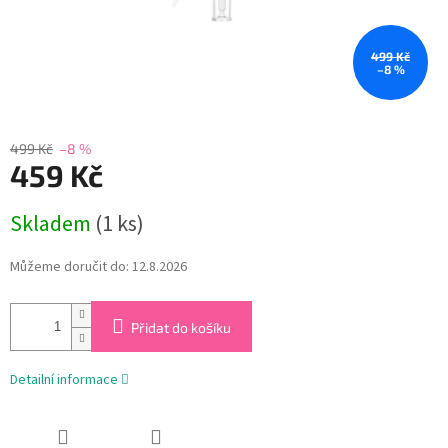
499 Kč
–8 %
499 Kč
–8 %
459 Kč
Měrná
Skladem
(1 ks)
cena:
Můžeme doručit do:
12.8.2026
Přidat do košíku
Detailní informace