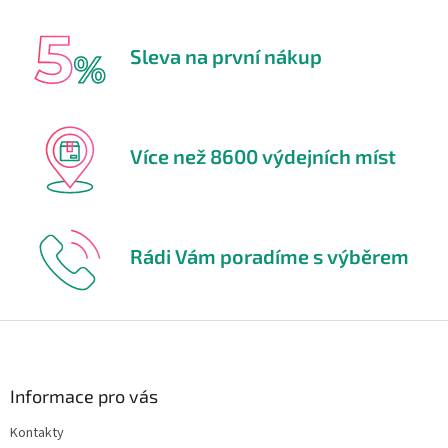
Sleva na první nákup
Více než 8600 výdejních míst
Rádi Vám poradíme s výběrem
Z
á
p
a
Informace pro vás
t
Kontakty
í