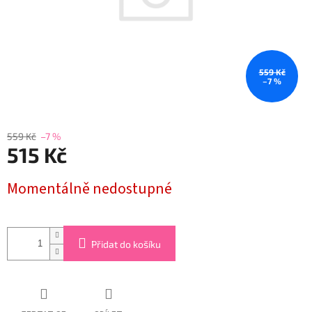
559 Kč
–7 %
559 Kč
–7 %
515 Kč
Měrná
Momentálně nedostupné
cena:
Přidat do košíku