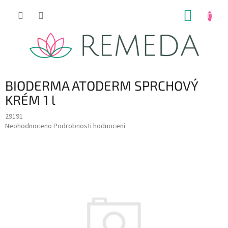
Přejít
NÁKUP
na
obsah
KOŠÍK
BIODERMA ATODERM SPRCHOVÝ
KRÉM 1 l
29191
Průměrné
Neohodnoceno
Podrobnosti hodnocení
hodnocení
produktu
je
0,0
z
5
hvězdiček.