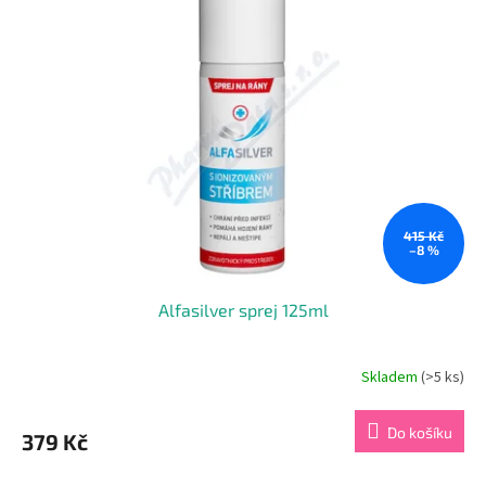
415 Kč
–8 %
Alfasilver sprej 125ml
Skladem
(>5 ks)
Do košíku
379 Kč