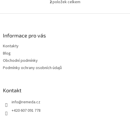
2
položek celkem
O
v
l
Z
á
á
d
p
a
a
Informace pro vás
c
t
í
Kontakty
í
p
Blog
r
v
Obchodní podmínky
k
Podmínky ochrany osobních údajů
y
v
ý
p
Kontakt
i
s
info
@
remeda.cz
u
+420 607 091 778