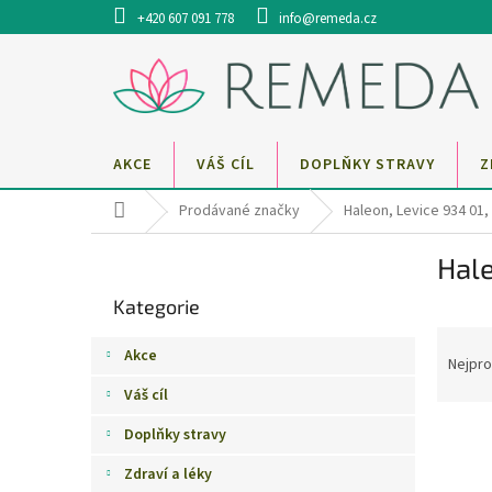
Přejít
+420 607 091 778
info@remeda.cz
na
obsah
AKCE
VÁŠ CÍL
DOPLŇKY STRAVY
Z
Domů
Prodávané značky
Haleon, Levice 934 01,
P
Hale
o
Přeskočit
s
Kategorie
kategorie
t
Ř
r
Akce
a
a
Nejpro
z
n
Váš cíl
e
n
V
n
Doplňky stravy
í
ý
í
p
Zdraví a léky
p
p
a