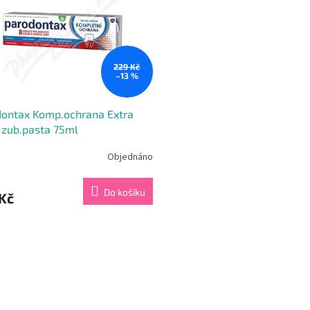
229 Kč
–13 %
dontax Komp.ochrana Extra
 zub.pasta 75ml
Objednáno
Do košíku
Kč
O
v
l
á
d
a
c