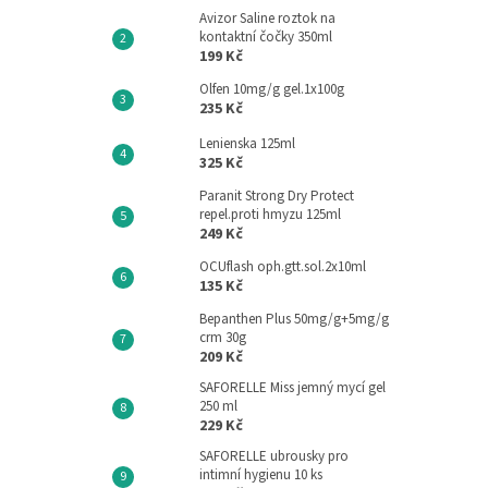
Avizor Saline roztok na
kontaktní čočky 350ml
199 Kč
Olfen 10mg/g gel.1x100g
235 Kč
Lenienska 125ml
325 Kč
Paranit Strong Dry Protect
repel.proti hmyzu 125ml
249 Kč
OCUflash oph.gtt.sol.2x10ml
135 Kč
Bepanthen Plus 50mg/g+5mg/g
crm 30g
209 Kč
SAFORELLE Miss jemný mycí gel
250 ml
229 Kč
SAFORELLE ubrousky pro
intimní hygienu 10 ks