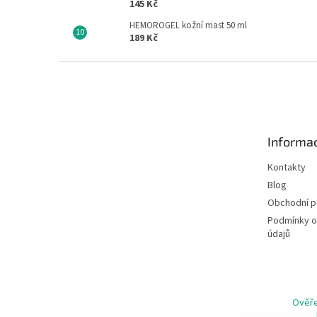
145 Kč
HEMOROGEL kožní mast 50 ml
189 Kč
Z
á
p
a
t
Informac
í
Kontakty
Blog
Obchodní 
Podmínky o
údajů
Ověře