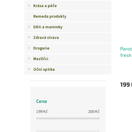
i
r
n
Krása a péče
s
o
e
p
Remeda produkty
d
l
r
u
Děti a maminky
o
k
d
t
Zdravá strava
u
ů
Drogerie
Paro
k
fresh
t
Mazlíčci
ů
Oční optika
199 
Cena
199
Kč
200
Kč