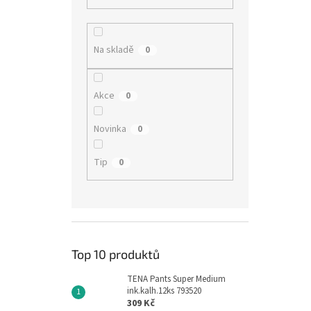
Na skladě
0
Akce
0
Novinka
0
Tip
0
Top 10 produktů
TENA Pants Super Medium
ink.kalh.12ks 793520
309 Kč