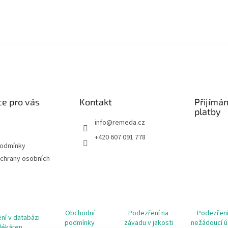
e pro vás
Kontakt
Přijímá
platby
info
@
remeda.cz
+420 607 091 778
podmínky
chrany osobních
Obchodní
Podezření na
Podezření
ní v databázi
podmínky
závadu v jakosti
nežádoucí ú
lékáren