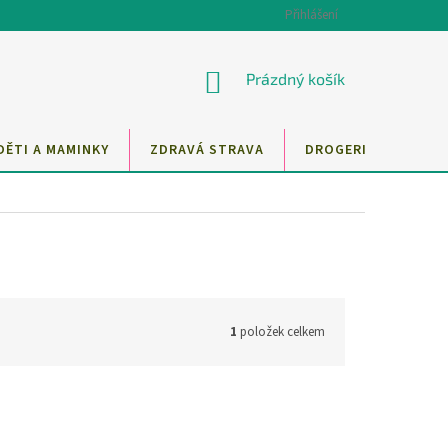
Přihlášení
NÁKUPNÍ
Prázdný košík
KOŠÍK
DĚTI A MAMINKY
ZDRAVÁ STRAVA
DROGERIE
MAZ
1
položek celkem