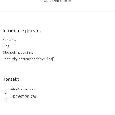
1
položek celkem
O
v
l
Z
á
á
d
p
a
a
Informace pro vás
c
t
í
Kontakty
í
p
Blog
r
v
Obchodní podmínky
k
Podmínky ochrany osobních údajů
y
v
ý
p
Kontakt
i
s
info
@
remeda.cz
u
+420 607 091 778