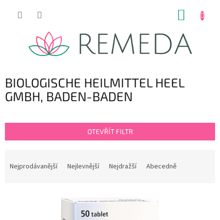
Přejít
NÁKUP
na
obsah
KOŠÍK
BIOLOGISCHE HEILMITTEL HEEL
GMBH, BADEN-BADEN
OTEVŘÍT FILTR
Ř
a
Nejprodávanější
Nejlevnější
Nejdražší
Abecedně
z
e
V
n
ý
í
p
p