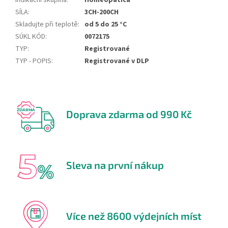
Indikační skupina
:
Homeopatica
SÍLA
:
3CH-200CH
Skladujte při teplotě
:
od 5 do 25 °C
SÚKL KÓD
:
0072175
TYP
:
Registrované
TYP - POPIS
:
Registrované v DLP
Doprava zdarma od 990 Kč
Sleva na první nákup
Více než 8600 výdejních míst