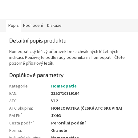
Popis
Hodnocení
Diskuze
Detailní popis produktu
Homeopatický léčivý přípravek bez schválených léčebných
indikací. Používejte podle rady odborníka na homeopatii. Čtěte
pozorně příbalový leták.
Doplňkové parametry
Kategorie
:
Homeopatie
EAN
:
3352710819104
ATC
:
V12
ATC Skupina
:
HOMEOPATIKA (ČESKÁ ATC SKUPINA)
BALENÍ
:
1X4G
Cesta podání
:
Perorální podání
Forma
:
Granule