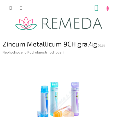
Přejít
NÁKUP
na
obsah
KOŠÍK
Zincum Metallicum 9CH gra.4g
5295
Průměrné
Neohodnoceno
Podrobnosti hodnocení
hodnocení
produktu
je
0,0
z
5
hvězdiček.