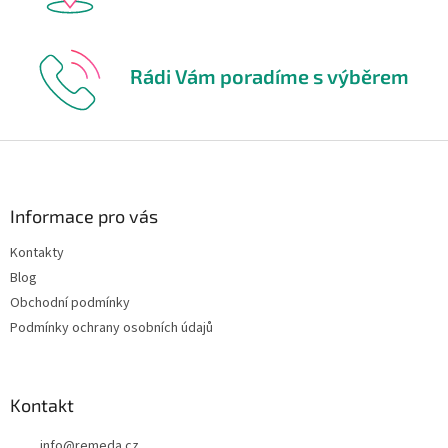
Rádi Vám poradíme s výběrem
Z
á
p
a
Informace pro vás
t
Kontakty
í
Blog
Obchodní podmínky
Podmínky ochrany osobních údajů
Kontakt
info
@
remeda.cz