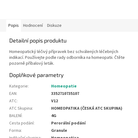
Popis
Hodnocení
Diskuze
Detailní popis produktu
Homeopatický léčivý přípravek bez schválených léčebných
indikací. Používejte podle rady odborníka na homeopatii. Čtěte
pozorně příbalový leták.
Doplňkové parametry
Kategorie
:
Homeopatie
EAN
:
3352710735107
ATC
:
V12
ATC Skupina
:
HOMEOPATIKA (ČESKÁ ATC SKUPINA)
BALENÍ
:
4G
Cesta podání
:
Perorální podání
Forma
:
Granule