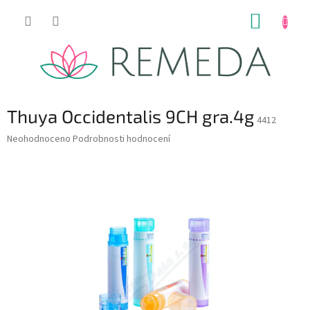
Přejít
NÁKUP
na
obsah
KOŠÍK
Thuya Occidentalis 9CH gra.4g
4412
Průměrné
Neohodnoceno
Podrobnosti hodnocení
hodnocení
produktu
je
0,0
z
5
hvězdiček.