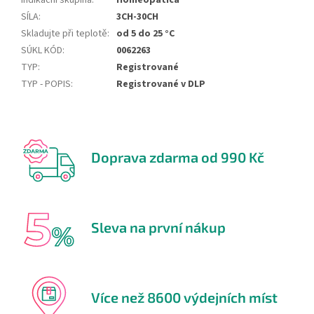
Indikační skupina
:
Homeopatica
SÍLA
:
3CH-30CH
Skladujte při teplotě
:
od 5 do 25 °C
SÚKL KÓD
:
0062263
TYP
:
Registrované
TYP - POPIS
:
Registrované v DLP
Doprava zdarma od 990 Kč
Sleva na první nákup
Více než 8600 výdejních míst