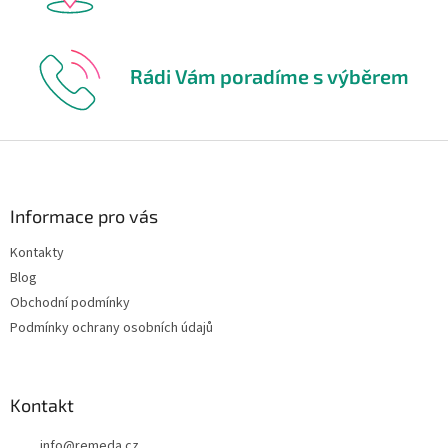
Rádi Vám poradíme s výběrem
Z
á
p
a
Informace pro vás
t
Kontakty
í
Blog
Obchodní podmínky
Podmínky ochrany osobních údajů
Kontakt
info
@
remeda.cz