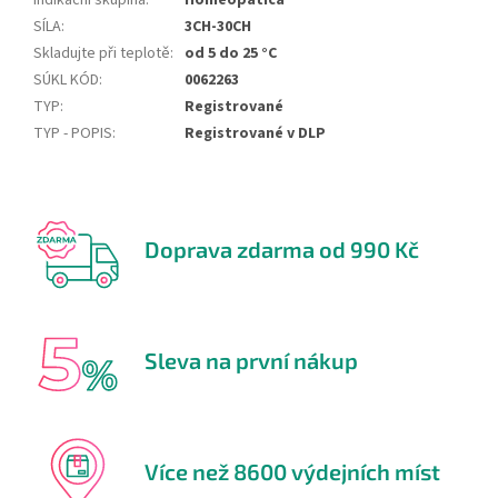
Indikační skupina
:
Homeopatica
SÍLA
:
3CH-30CH
Skladujte při teplotě
:
od 5 do 25 °C
SÚKL KÓD
:
0062263
TYP
:
Registrované
TYP - POPIS
:
Registrované v DLP
Doprava zdarma od 990 Kč
Sleva na první nákup
Více než 8600 výdejních míst