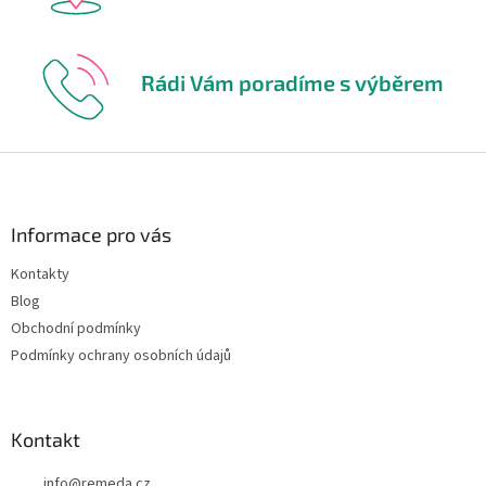
Rádi Vám poradíme s výběrem
Z
á
p
a
Informace pro vás
t
Kontakty
í
Blog
Obchodní podmínky
Podmínky ochrany osobních údajů
Kontakt
info
@
remeda.cz