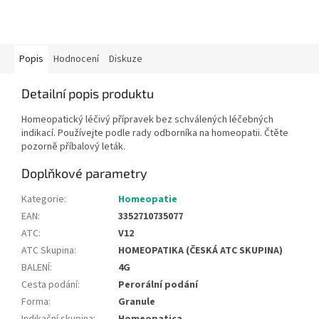
Popis
Hodnocení
Diskuze
Detailní popis produktu
Homeopatický léčivý přípravek bez schválených léčebných
indikací. Používejte podle rady odborníka na homeopatii. Čtěte
pozorně příbalový leták.
Doplňkové parametry
Kategorie
:
Homeopatie
EAN
:
3352710735077
ATC
:
V12
ATC Skupina
:
HOMEOPATIKA (ČESKÁ ATC SKUPINA)
BALENÍ
:
4G
Cesta podání
:
Perorální podání
Forma
:
Granule