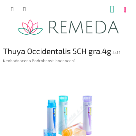
Přejít
NÁKUP
na
obsah
KOŠÍK
Thuya Occidentalis 5CH gra.4g
4411
Průměrné
Neohodnoceno
Podrobnosti hodnocení
hodnocení
produktu
je
0,0
z
5
hvězdiček.