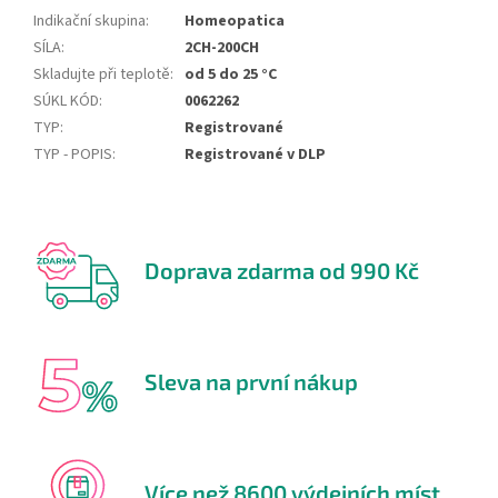
Indikační skupina
:
Homeopatica
SÍLA
:
2CH-200CH
Skladujte při teplotě
:
od 5 do 25 °C
SÚKL KÓD
:
0062262
TYP
:
Registrované
TYP - POPIS
:
Registrované v DLP
Doprava zdarma od 990 Kč
Sleva na první nákup
Více než 8600 výdejních míst