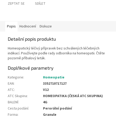
ZEPTAT SE
SDÍLET
Popis
Hodnocení
Diskuze
Detailní popis produktu
Homeopatický léčivý přípravek bez schválených léčebných
indikací. Používejte podle rady odborníka na homeopatii. Čtěte
pozorně příbalový leták.
Doplňkové parametry
Kategorie
:
Homeopatie
EAN
:
3352710717127
ATC
:
V12
ATC Skupina
:
HOMEOPATIKA (ČESKÁ ATC SKUPINA)
BALENÍ
:
4G
Cesta podání
:
Perorální podání
Forma
:
Granule