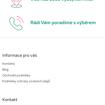
Rádi Vám poradíme s výběrem
Z
á
p
a
Informace pro vás
t
Kontakty
í
Blog
Obchodní podmínky
Podmínky ochrany osobních údajů
Kontakt