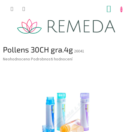
Přejít
NÁKUP
na
obsah
KOŠÍK
Pollens 30CH gra.4g
26041
Průměrné
Neohodnoceno
Podrobnosti hodnocení
hodnocení
produktu
je
0,0
z
5
hvězdiček.