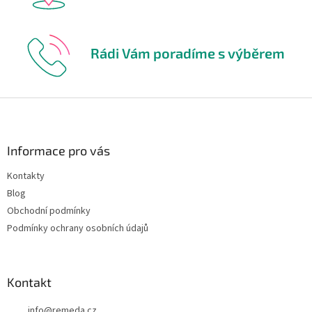
Rádi Vám poradíme s výběrem
Z
á
p
a
Informace pro vás
t
Kontakty
í
Blog
Obchodní podmínky
Podmínky ochrany osobních údajů
Kontakt
info
@
remeda.cz