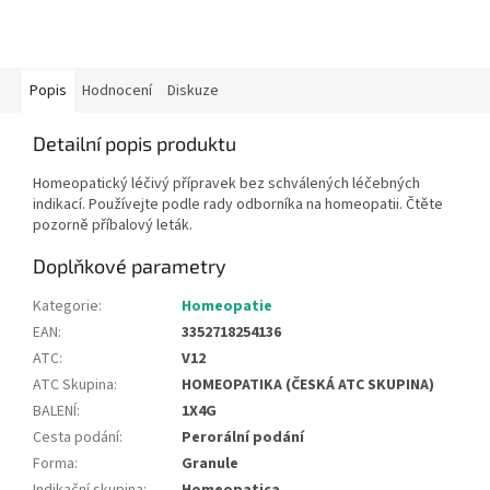
Popis
Hodnocení
Diskuze
Detailní popis produktu
Homeopatický léčivý přípravek bez schválených léčebných
indikací. Používejte podle rady odborníka na homeopatii. Čtěte
pozorně příbalový leták.
Doplňkové parametry
Kategorie
:
Homeopatie
EAN
:
3352718254136
ATC
:
V12
ATC Skupina
:
HOMEOPATIKA (ČESKÁ ATC SKUPINA)
BALENÍ
:
1X4G
Cesta podání
:
Perorální podání
Forma
:
Granule