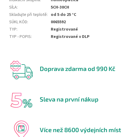
Indikační skupina
:
Homeopatica
SÍLA
:
5CH-30CH
Skladujte při teplotě
:
od 5 do 25 °C
SÚKL KÓD
:
0065592
TYP
:
Registrované
TYP - POPIS
:
Registrované v DLP
Doprava zdarma od 990 Kč
Sleva na první nákup
Více než 8600 výdejních míst