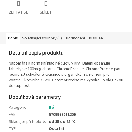
ZEPTAT SE
SDÍLET
Popis
Související soubory (2)
Hodnocení
Diskuze
Detailní popis produktu
Napomáhá k normální hladině cukru v krvi. Balení obsahuje
tablety se 100mcg chromu ChromoPrecise. ChromoPrecise jsou
jediné EU schválené kvasnice s organickým chromem pro
kontrolu krevního cukru. ChromoPrecise má vysokou biologickou
dostupnost.
Doplňkové parametry
Kategorie
:
Bór
EAN
:
5709976061200
Skladujte při teplotě
:
od 15 do 25 °C
TYP
:
Ostatní