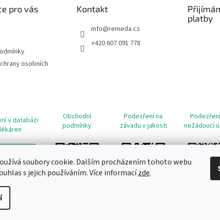
e pro vás
Kontakt
Přijímá
platby
info
@
remeda.cz
+420 607 091 778
podmínky
chrany osobních
Obchodní
Podezření na
Podezření
ní v databázi
podmínky
závadu v jakosti
nežádoucí ú
lékáren
oužívá soubory cookie. Dalším procházením tohoto webu
ouhlas s jejich používáním. Více informací
zde
.
í