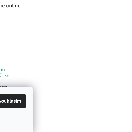
me online
 na
činky
Souhlasím