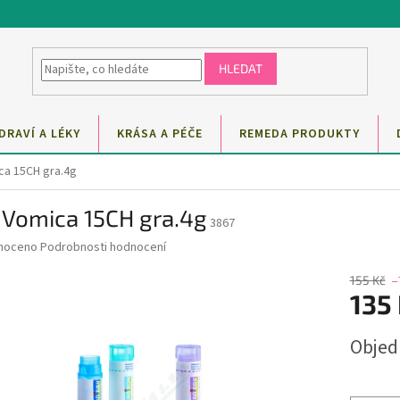
HLEDAT
DRAVÍ A LÉKY
KRÁSA A PÉČE
REMEDA PRODUKTY
ca 15CH gra.4g
 Vomica 15CH gra.4g
3867
né
noceno
Podrobnosti hodnocení
ní
u
155 Kč
–
135
Měrná
Obje
cena:
ek.