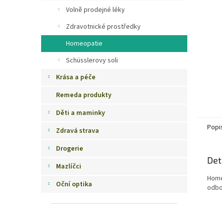
n
Volně prodejné léky
e
Zdravotnické prostředky
l
Homeopatie
Schüsslerovy soli
Krása a péče
Remeda produkty
Děti a maminky
Popi
Zdravá strava
Drogerie
Det
Mazlíčci
Home
Oční optika
odbo