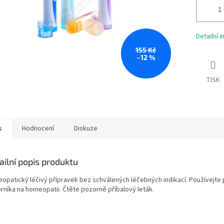
Detailní 
155 Kč
–12 %
TISK
s
Hodnocení
Diskuze
ailní popis produktu
opatický léčivý přípravek bez schválených léčebných indikací. Používejte 
rníka na homeopatii. Čtěte pozorně příbalový leták.