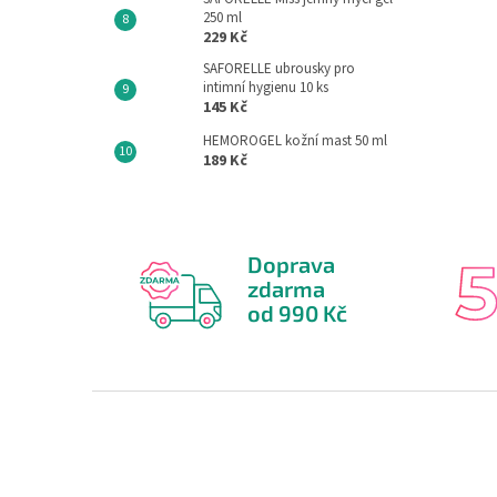
250 ml
229 Kč
SAFORELLE ubrousky pro
intimní hygienu 10 ks
145 Kč
HEMOROGEL kožní mast 50 ml
189 Kč
Doprava
zdarma
od 990 Kč
Z
á
p
a