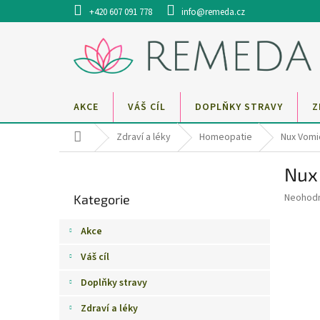
Přejít
+420 607 091 778
info@remeda.cz
na
obsah
AKCE
VÁŠ CÍL
DOPLŇKY STRAVY
Z
Domů
Zdraví a léky
Homeopatie
Nux Vomi
P
Nux
o
Přeskočit
s
Průměr
Neohod
Kategorie
kategorie
t
hodnoce
r
produkt
Akce
a
je
0,0
n
Váš cíl
z
n
5
Doplňky stravy
í
hvězdič
p
Zdraví a léky
a