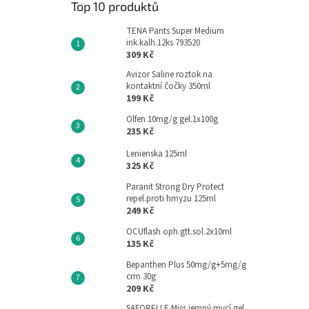
Top 10 produktů
TENA Pants Super Medium
ink.kalh.12ks 793520
309 Kč
Avizor Saline roztok na
kontaktní čočky 350ml
199 Kč
Olfen 10mg/g gel.1x100g
235 Kč
Lenienska 125ml
325 Kč
Paranit Strong Dry Protect
repel.proti hmyzu 125ml
249 Kč
OCUflash oph.gtt.sol.2x10ml
135 Kč
Bepanthen Plus 50mg/g+5mg/g
crm 30g
209 Kč
SAFORELLE Miss jemný mycí gel