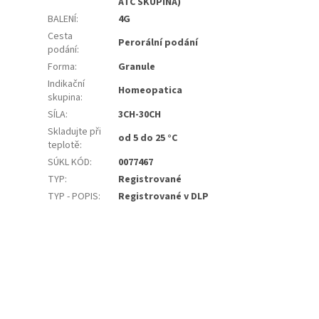
ATC SKUPINA)
BALENÍ
:
4G
Cesta
Perorální podání
podání
:
Forma
:
Granule
Indikační
Homeopatica
skupina
:
SÍLA
:
3CH-30CH
Skladujte při
od 5 do 25 °C
teplotě
:
SÚKL KÓD
:
0077467
TYP
:
Registrované
TYP - POPIS
:
Registrované v DLP