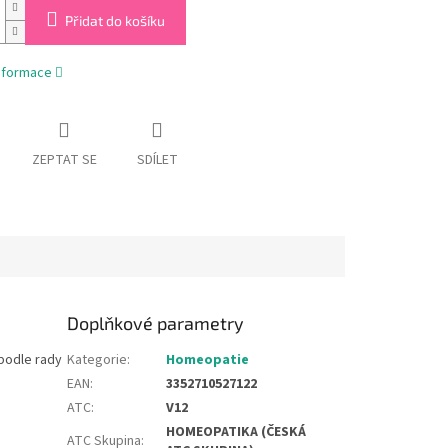
Přidat do košíku
informace
ZEPTAT SE
SDÍLET
Doplňkové parametry
podle rady
Kategorie
:
Homeopatie
EAN
:
3352710527122
ATC
:
V12
HOMEOPATIKA (ČESKÁ
ATC Skupina
: