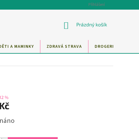
Přihlášení
NÁKUPNÍ
Prázdný košík
KOŠÍK
DĚTI A MAMINKY
ZDRAVÁ STRAVA
DROGERIE
MAZ
12 %
 Kč
dnáno