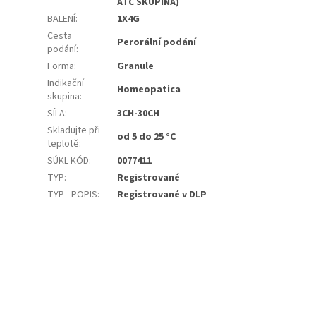
ATC SKUPINA)
BALENÍ
:
1X4G
Cesta
Perorální podání
podání
:
Forma
:
Granule
Indikační
Homeopatica
skupina
:
SÍLA
:
3CH-30CH
Skladujte při
od 5 do 25 °C
teplotě
:
SÚKL KÓD
:
0077411
TYP
:
Registrované
TYP - POPIS
:
Registrované v DLP