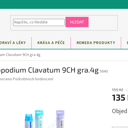
HLEDAT
DRAVÍ A LÉKY
KRÁSA A PÉČE
REMEDA PRODUKTY
um Clavatum 9CH gra.4g
opodium Clavatum 9CH gra.4g
5640
né
noceno
Podrobnosti hodnocení
ní
u
155 Kč
–
135
Měrná
Obje
cena:
ek.