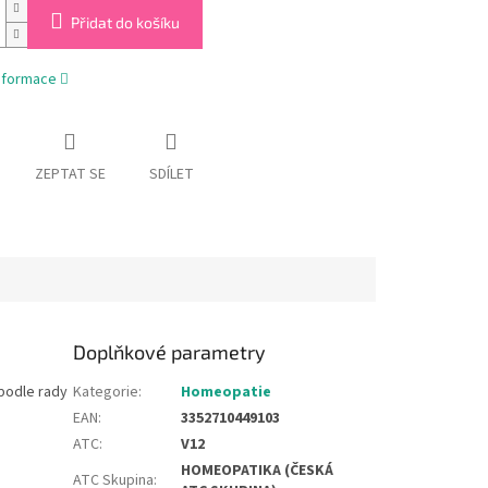
Přidat do košíku
informace
ZEPTAT SE
SDÍLET
Doplňkové parametry
podle rady
Kategorie
:
Homeopatie
EAN
:
3352710449103
ATC
:
V12
HOMEOPATIKA (ČESKÁ
ATC Skupina
: