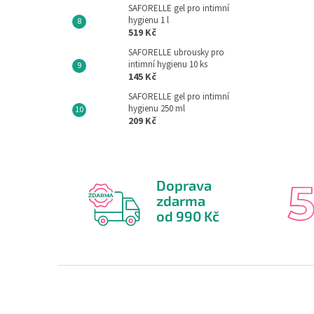
SAFORELLE gel pro intimní
hygienu 1 l
519 Kč
SAFORELLE ubrousky pro
intimní hygienu 10 ks
145 Kč
SAFORELLE gel pro intimní
hygienu 250 ml
209 Kč
Doprava
zdarma
od 990 Kč
Z
á
p