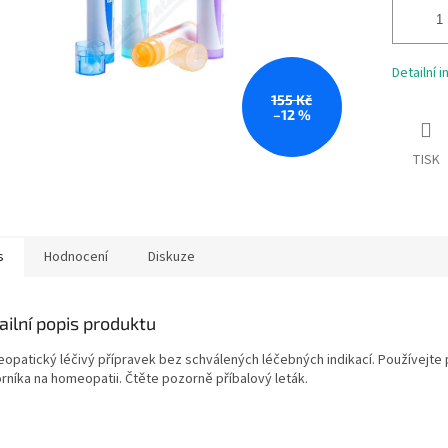
Detailní 
155 Kč
–12 %
TISK
s
Hodnocení
Diskuze
ailní popis produktu
opatický léčivý přípravek bez schválených léčebných indikací. Používejte 
rníka na homeopatii. Čtěte pozorně příbalový leták.