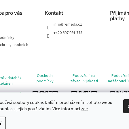
e pro vás
Kontakt
Přijímá
platby
info
@
remeda.cz
+420 607 091 778
podmínky
chrany osobních
Obchodní
Podezření na
Podezření
ní v databázi
podmínky
závadu v jakosti
nežádoucí ú
lékáren
oužívá soubory cookie. Dalším procházením tohoto webu
ouhlas s jejich používáním. Více informací
zde
.
í