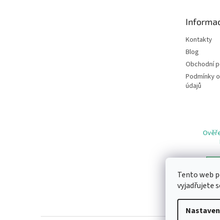
a
t
Informac
í
Kontakty
Blog
Obchodní 
Podmínky o
údajů
Ověře
Tento web p
vyjadřujete s
Nastaven