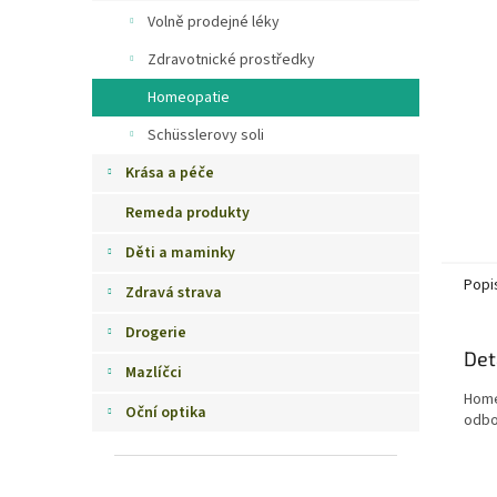
n
Volně prodejné léky
e
Zdravotnické prostředky
l
Homeopatie
Schüsslerovy soli
Krása a péče
Remeda produkty
Děti a maminky
Popi
Zdravá strava
Drogerie
Det
Mazlíčci
Home
Oční optika
odbo