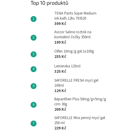
Top 10 produktů
TENA Pants Super Medium
ink.kalh.12ks 793520
309 Kč
Avizor Saline roztok na
kontaktní čočky 350ml
199 Kč
Olfen 10mg/g gel.1x100g
235 Kč
Lenienska 125ml
325 Kč
SAFORELLE FRESH mycí gel
100ml
129 Kč
Bepanthen Plus 50mg/g+5mg/g
crm 30g
209 Kč
SAFORELLE Miss jemný mycí gel
250 ml
229 Kč