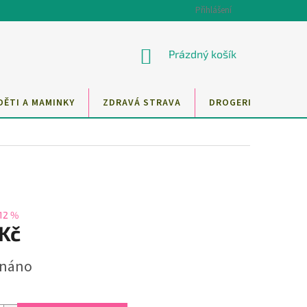
Přihlášení
NÁKUPNÍ
Prázdný košík
KOŠÍK
DĚTI A MAMINKY
ZDRAVÁ STRAVA
DROGERIE
MAZ
12 %
 Kč
dnáno