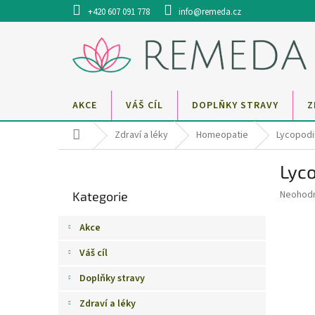
Přejít
+420 607 091 778
info@remeda.cz
na
obsah
AKCE
VÁŠ CÍL
DOPLŇKY STRAVY
Z
Domů
Zdraví a léky
Homeopatie
Lycopodi
P
Lyc
o
Přeskočit
s
Průměr
Neohod
Kategorie
kategorie
t
hodnoce
r
produkt
Akce
a
je
0,0
n
Váš cíl
z
n
5
Doplňky stravy
í
hvězdič
p
Zdraví a léky
a