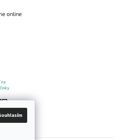
me online
 na
činky
Souhlasím