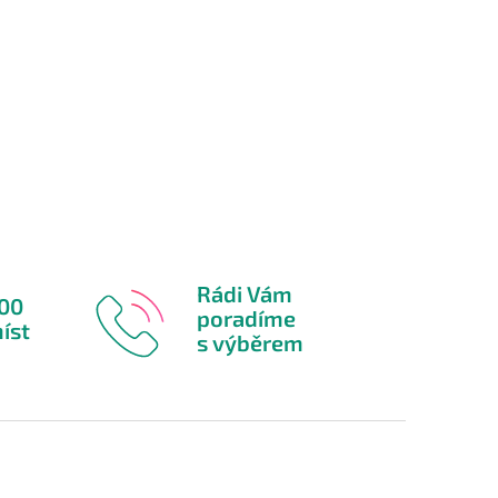
Rádi Vám
600
poradíme
íst
s výběrem