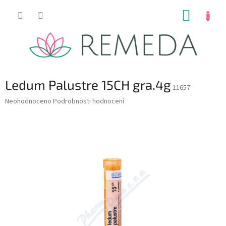
Přejít
NÁKUP
na
obsah
KOŠÍK
Ledum Palustre 15CH gra.4g
11657
Průměrné
Neohodnoceno
Podrobnosti hodnocení
hodnocení
produktu
je
0,0
z
5
hvězdiček.