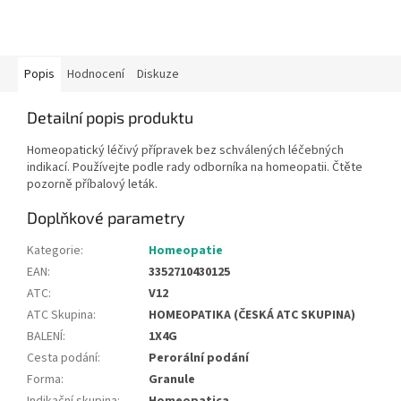
Popis
Hodnocení
Diskuze
Detailní popis produktu
Homeopatický léčivý přípravek bez schválených léčebných
indikací. Používejte podle rady odborníka na homeopatii. Čtěte
pozorně příbalový leták.
Doplňkové parametry
Kategorie
:
Homeopatie
EAN
:
3352710430125
ATC
:
V12
ATC Skupina
:
HOMEOPATIKA (ČESKÁ ATC SKUPINA)
BALENÍ
:
1X4G
Cesta podání
:
Perorální podání
Forma
:
Granule