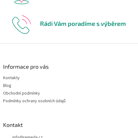
Rádi Vám poradíme s výběrem
Z
á
p
a
Informace pro vás
t
Kontakty
í
Blog
Obchodní podmínky
Podmínky ochrany osobních údajů
Kontakt
info
@
remeda.cz