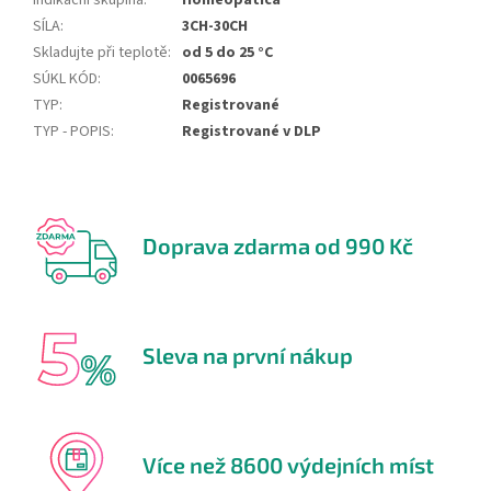
Indikační skupina
:
Homeopatica
SÍLA
:
3CH-30CH
Skladujte při teplotě
:
od 5 do 25 °C
SÚKL KÓD
:
0065696
TYP
:
Registrované
TYP - POPIS
:
Registrované v DLP
Doprava zdarma od 990 Kč
Sleva na první nákup
Více než 8600 výdejních míst