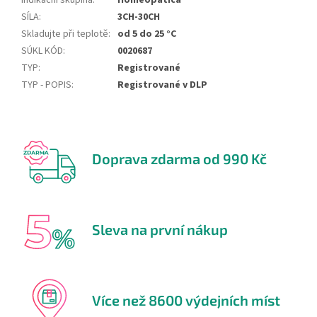
Indikační skupina
:
Homeopatica
SÍLA
:
3CH-30CH
Skladujte při teplotě
:
od 5 do 25 °C
SÚKL KÓD
:
0020687
TYP
:
Registrované
TYP - POPIS
:
Registrované v DLP
Doprava zdarma od 990 Kč
Sleva na první nákup
Více než 8600 výdejních míst