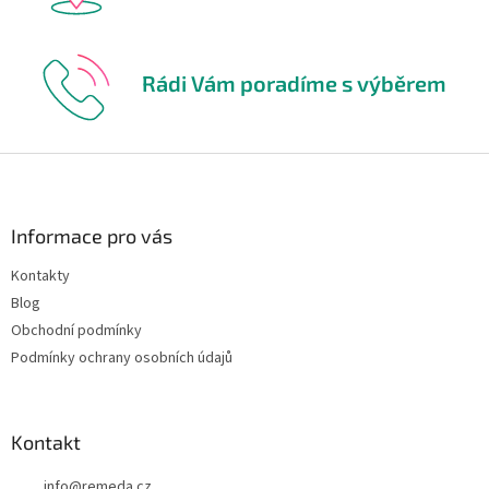
Rádi Vám poradíme s výběrem
Z
á
p
a
Informace pro vás
t
Kontakty
í
Blog
Obchodní podmínky
Podmínky ochrany osobních údajů
Kontakt
info
@
remeda.cz