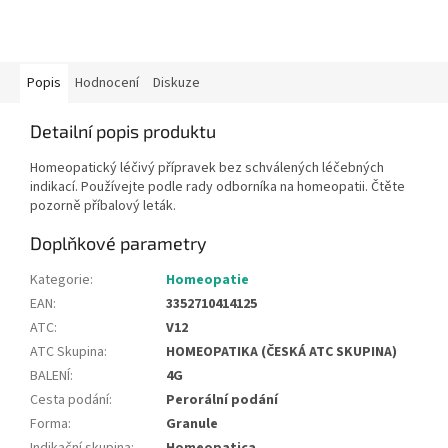
Popis
Hodnocení
Diskuze
Detailní popis produktu
Homeopatický léčivý přípravek bez schválených léčebných
indikací. Používejte podle rady odborníka na homeopatii. Čtěte
pozorně příbalový leták.
Doplňkové parametry
Kategorie
:
Homeopatie
EAN
:
3352710414125
ATC
:
V12
ATC Skupina
:
HOMEOPATIKA (ČESKÁ ATC SKUPINA)
BALENÍ
:
4G
Cesta podání
:
Perorální podání
Forma
:
Granule