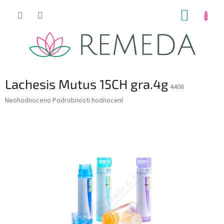
Přejít
NÁKUP
na
obsah
KOŠÍK
Lachesis Mutus 15CH gra.4g
4406
Průměrné
Neohodnoceno
Podrobnosti hodnocení
hodnocení
produktu
je
0,0
z
5
hvězdiček.