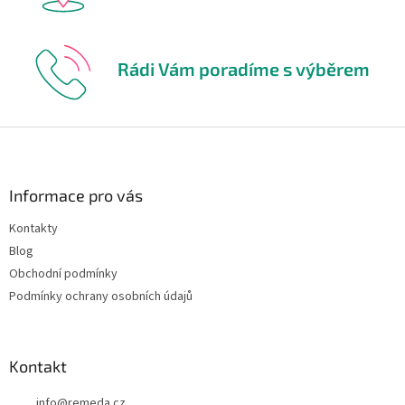
Rádi Vám poradíme s výběrem
Z
á
p
a
Informace pro vás
t
Kontakty
í
Blog
Obchodní podmínky
Podmínky ochrany osobních údajů
Kontakt
info
@
remeda.cz