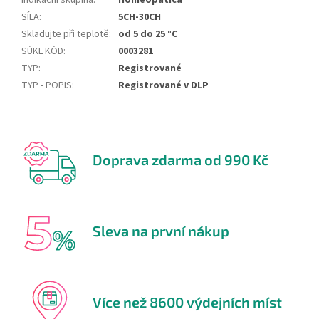
Indikační skupina
:
Homeopatica
SÍLA
:
5CH-30CH
Skladujte při teplotě
:
od 5 do 25 °C
SÚKL KÓD
:
0003281
TYP
:
Registrované
TYP - POPIS
:
Registrované v DLP
Doprava zdarma od 990 Kč
Sleva na první nákup
Více než 8600 výdejních míst