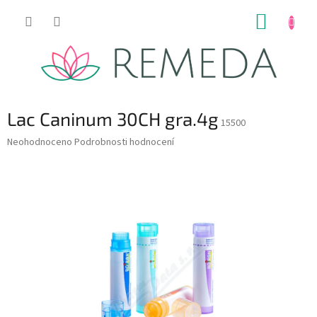
Přejít
NÁKUP
na
obsah
KOŠÍK
Lac Caninum 30CH gra.4g
15500
Průměrné
Neohodnoceno
Podrobnosti hodnocení
hodnocení
produktu
je
0,0
z
5
hvězdiček.