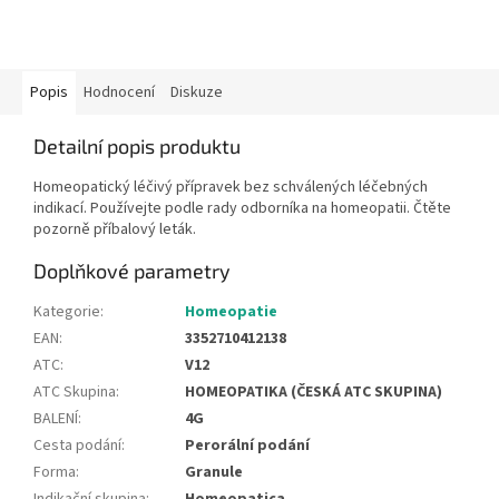
Popis
Hodnocení
Diskuze
Detailní popis produktu
Homeopatický léčivý přípravek bez schválených léčebných
indikací. Používejte podle rady odborníka na homeopatii. Čtěte
pozorně příbalový leták.
Doplňkové parametry
Kategorie
:
Homeopatie
EAN
:
3352710412138
ATC
:
V12
ATC Skupina
:
HOMEOPATIKA (ČESKÁ ATC SKUPINA)
BALENÍ
:
4G
Cesta podání
:
Perorální podání
Forma
:
Granule