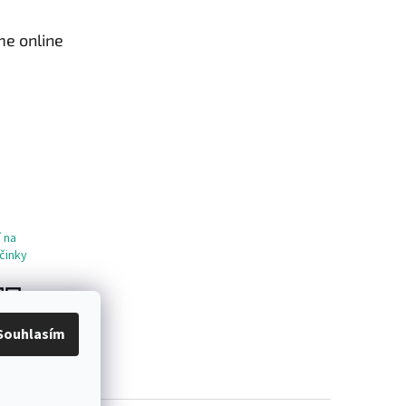
me online
 na
činky
Souhlasím