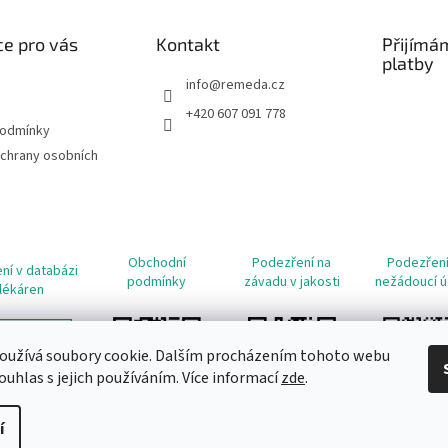
e pro vás
Kontakt
Přijímá
platby
info
@
remeda.cz
+420 607 091 778
podmínky
chrany osobních
Obchodní
Podezření na
Podezření
ní v databázi
podmínky
závadu v jakosti
nežádoucí ú
lékáren
oužívá soubory cookie. Dalším procházením tohoto webu
ouhlas s jejich používáním. Více informací
zde
.
í