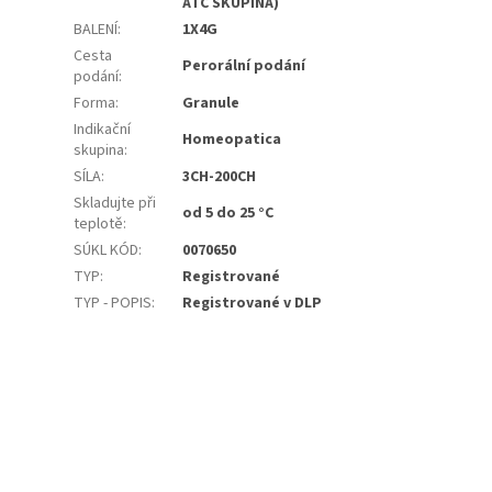
ATC SKUPINA)
BALENÍ
:
1X4G
Cesta
Perorální podání
podání
:
Forma
:
Granule
Indikační
Homeopatica
skupina
:
SÍLA
:
3CH-200CH
Skladujte při
od 5 do 25 °C
teplotě
:
SÚKL KÓD
:
0070650
TYP
:
Registrované
TYP - POPIS
:
Registrované v DLP