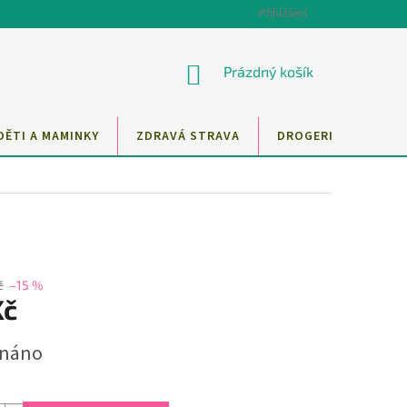
Přihlášení
NÁKUPNÍ
Prázdný košík
KOŠÍK
DĚTI A MAMINKY
ZDRAVÁ STRAVA
DROGERIE
MAZ
č
–15 %
Kč
dnáno