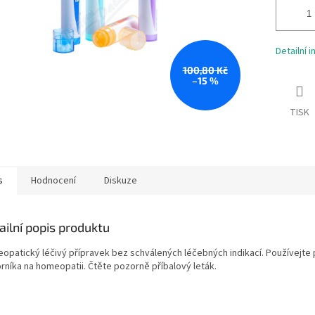
Detailní 
100,80 Kč
–15 %
TISK
s
Hodnocení
Diskuze
ailní popis produktu
opatický léčivý přípravek bez schválených léčebných indikací. Používejte 
rníka na homeopatii. Čtěte pozorně příbalový leták.