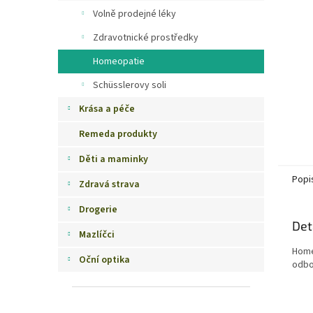
n
Volně prodejné léky
e
Zdravotnické prostředky
l
Homeopatie
Schüsslerovy soli
Krása a péče
Remeda produkty
Děti a maminky
Popi
Zdravá strava
Drogerie
Det
Mazlíčci
Home
Oční optika
odbo