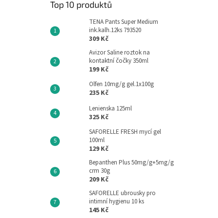
Top 10 produktů
TENA Pants Super Medium
ink.kalh.12ks 793520
309 Kč
Avizor Saline roztok na
kontaktní čočky 350ml
199 Kč
Olfen 10mg/g gel.1x100g
235 Kč
Lenienska 125ml
325 Kč
SAFORELLE FRESH mycí gel
100ml
129 Kč
Bepanthen Plus 50mg/g+5mg/g
crm 30g
209 Kč
SAFORELLE ubrousky pro
intimní hygienu 10 ks
145 Kč