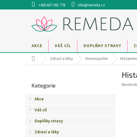
Přejít
+420 607 091 778
info@remeda.cz
na
obsah
AKCE
VÁŠ CÍL
DOPLŇKY STRAVY
Z
Domů
Zdraví a léky
Homeopatie
Histamin
P
His
o
Přeskočit
s
Průměr
Neohod
Kategorie
kategorie
t
hodnoce
r
produkt
Akce
a
je
0,0
n
Váš cíl
z
n
5
Doplňky stravy
í
hvězdič
p
Zdraví a léky
a