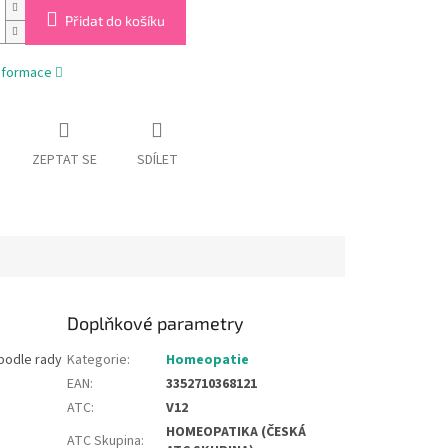
Přidat do košíku
informace
ZEPTAT SE
SDÍLET
Doplňkové parametry
podle rady
Kategorie
:
Homeopatie
EAN
:
3352710368121
ATC
:
V12
HOMEOPATIKA (ČESKÁ
ATC Skupina
: