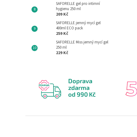
SAFORELLE gel pro intimní
hygienu 250 ml
209 Kč
SAFORELLE jemný mycí gel
400ml ECO pack
259 Kč
SAFORELLE Miss jemný mycí gel
250 ml
229 Kč
Doprava
zdarma
od 990 Kč
Z
á
p