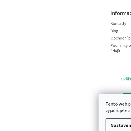
a
t
Informac
í
Kontakty
Blog
Obchodní 
Podmínky o
údajů
Ověře
Tento web p
vyjadřujete s
Nastaven