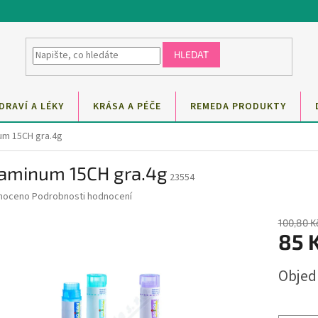
HLEDAT
DRAVÍ A LÉKY
KRÁSA A PÉČE
REMEDA PRODUKTY
um 15CH gra.4g
taminum 15CH gra.4g
23554
né
noceno
Podrobnosti hodnocení
ní
u
100,80 K
85 
Měrná
Obje
cena:
ek.