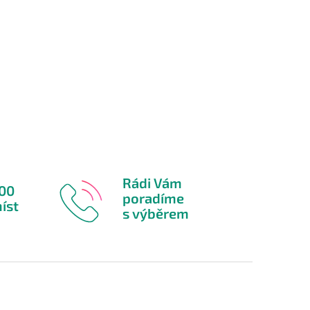
Rádi Vám
600
poradíme
íst
s výběrem