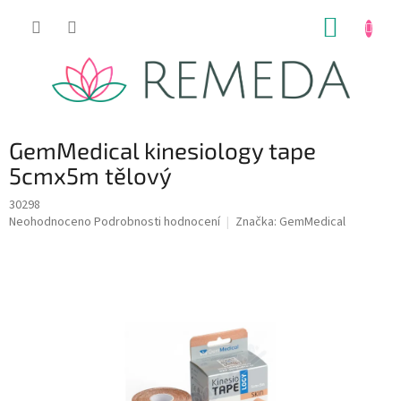
Přejít
NÁKUP
na
obsah
KOŠÍK
GemMedical kinesiology tape
5cmx5m tělový
30298
Průměrné
Neohodnoceno
Podrobnosti hodnocení
Značka:
GemMedical
hodnocení
produktu
je
0,0
z
5
hvězdiček.