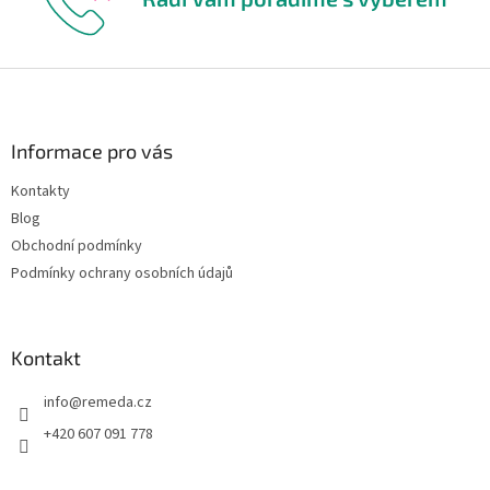
Z
á
p
a
Informace pro vás
t
Kontakty
í
Blog
Obchodní podmínky
Podmínky ochrany osobních údajů
Kontakt
info
@
remeda.cz
+420 607 091 778