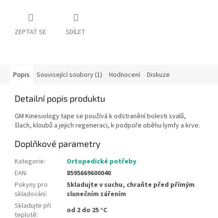
ZEPTAT SE
SDÍLET
Popis
Související soubory (1)
Hodnocení
Diskuze
Detailní popis produktu
GM Kinesiology tape se používá k odstranění bolesti svalů,
šlach, kloubů a jejich regeneraci, k podpoře oběhu lymfy a krve.
Doplňkové parametry
Kategorie
:
Ortopedické potřeby
EAN
:
8595669600040
Pokyny pro
Skladujte v suchu, chraňte před přímým
skladování
:
slunečním zářením
Skladujte při
od 2 do 25 °C
teplotě
: