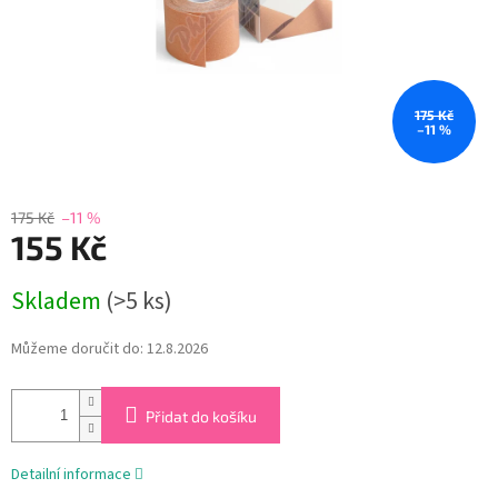
175 Kč
–11 %
175 Kč
–11 %
155 Kč
Měrná
Skladem
(>5 ks)
cena:
Můžeme doručit do:
12.8.2026
Přidat do košíku
Detailní informace