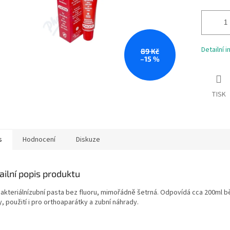
Detailní 
89 Kč
–15 %
TISK
s
Hodnocení
Diskuze
ailní popis produktu
bakteriálnízubní pasta bez fluoru, mimořádně šetrná. Odpovídá cca 200ml b
, použití i pro orthoaparátky a zubní náhrady.