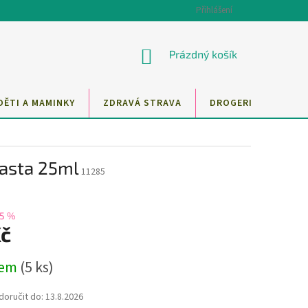
Přihlášení
NÁKUPNÍ
Prázdný košík
KOŠÍK
DĚTI A MAMINKY
ZDRAVÁ STRAVA
DROGERIE
MAZ
pasta 25ml
11285
15 %
Kč
dem
(5 ks)
oručit do:
13.8.2026