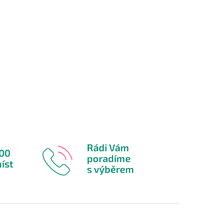
Rádi Vám
600
poradíme
íst
s výběrem