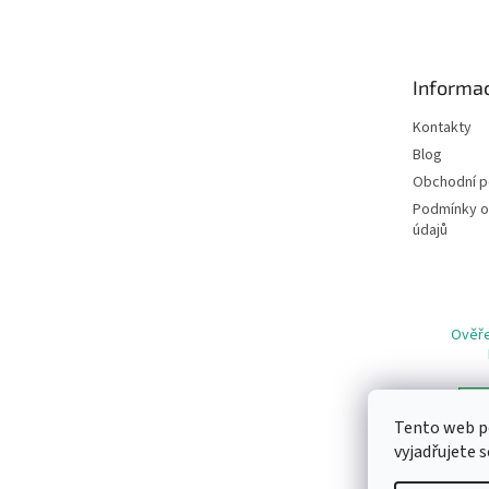
p
a
t
Informac
í
Kontakty
Blog
Obchodní 
Podmínky o
údajů
Ověře
Tento web p
vyjadřujete s