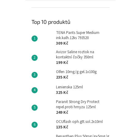
Top 10 produktů
TENA Pants Super Medium
ink.kalh.12ks 793520
309 Kč
Avizor Saline roztok na
kontaktní čočky 350ml
199 Kč
Olfen 10mg/g gel.1x100g
235 Kč
Lenienska 125ml
325 Kč
Paranit Strong Dry Protect
repel.proti hmyzu 125ml
249 Kč
OCUflash oph.gtt.sol.2x10ml
135 Kč
Bepanthen Plus 50mg/g+5mg/g