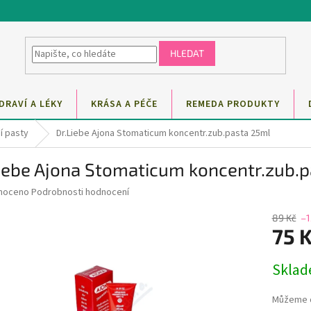
HLEDAT
DRAVÍ A LÉKY
KRÁSA A PÉČE
REMEDA PRODUKTY
í pasty
Dr.Liebe Ajona Stomaticum koncentr.zub.pasta 25ml
Liebe Ajona Stomaticum koncentr.zub.
né
noceno
Podrobnosti hodnocení
ní
u
89 Kč
–
75 
Měrná
Skla
cena:
ek.
Můžeme d