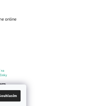
me online
 na
činky
Souhlasím