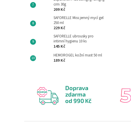
crm 30g
209 Kč
SAFORELLE Miss jemný mycí gel
250 ml
229 Kč
SAFORELLE ubrousky pro
intimní hygienu 10 ks
145 Kč
HEMOROGEL kožní mast 50 ml
189 Kč
Doprava
zdarma
od 990 Kč
Z
á