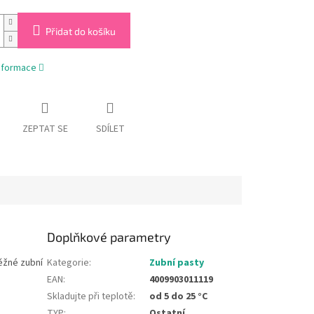
Přidat do košíku
informace
ZEPTAT SE
SDÍLET
Doplňkové parametry
ěžné zubní
Kategorie
:
Zubní pasty
EAN
:
4009903011119
Skladujte při teplotě
:
od 5 do 25 °C
TYP
:
Ostatní