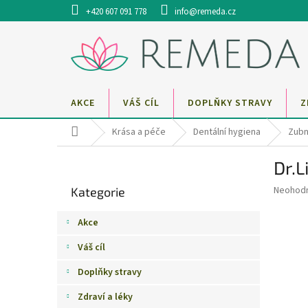
Přejít
+420 607 091 778
info@remeda.cz
na
obsah
AKCE
VÁŠ CÍL
DOPLŇKY STRAVY
Z
Domů
Krása a péče
Dentální hygiena
Zubn
P
Dr.
o
Přeskočit
s
Průměr
Neohod
Kategorie
kategorie
t
hodnoce
r
produkt
Akce
a
je
0,0
n
Váš cíl
z
n
5
Doplňky stravy
í
hvězdič
p
Zdraví a léky
a