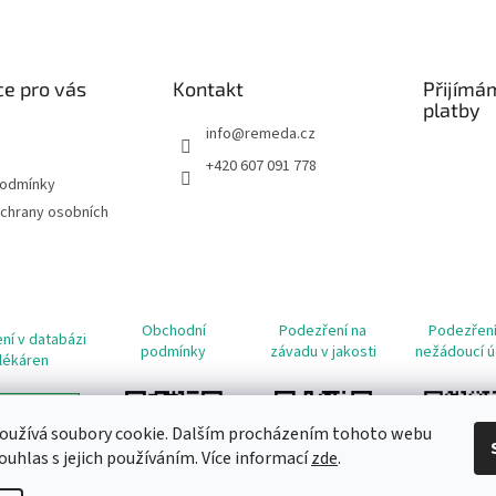
e pro vás
Kontakt
Přijímá
platby
info
@
remeda.cz
+420 607 091 778
podmínky
chrany osobních
Obchodní
Podezření na
Podezření
ní v databázi
podmínky
závadu v jakosti
nežádoucí ú
lékáren
oužívá soubory cookie. Dalším procházením tohoto webu
ouhlas s jejich používáním. Více informací
zde
.