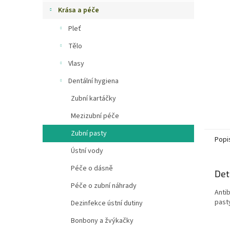
n
Krása a péče
e
Pleť
l
Tělo
Vlasy
Dentální hygiena
Zubní kartáčky
Mezizubní péče
Zubní pasty
Popi
Ústní vody
Péče o dásně
Det
Péče o zubní náhrady
Anti
pasty
Dezinfekce ústní dutiny
Bonbony a žvýkačky