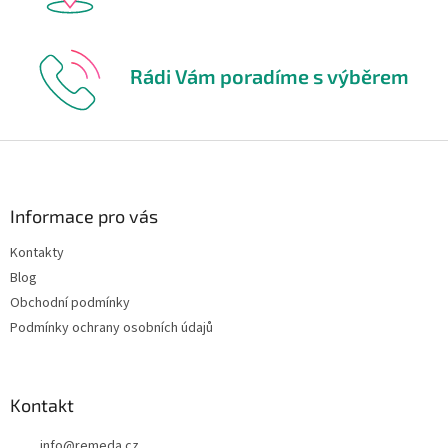
Rádi Vám poradíme s výběrem
Z
á
p
a
Informace pro vás
t
Kontakty
í
Blog
Obchodní podmínky
Podmínky ochrany osobních údajů
Kontakt
info
@
remeda.cz