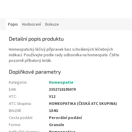
Popis
Hodnocení
Diskuze
Detailní popis produktu
Homeopatický léčivý přípravek bez schválených léčebných
indikací. Používejte podle rady odborníka na homeopatii. Čtěte
pozorně příbalový leták.
Doplňkové parametry
Kategorie
:
Homeopatie
EAN
:
3352710195079
ATC
:
V12
ATC Skupina
:
HOMEOPATIKA (ČESKÁ ATC SKUPINA)
BALENÍ
:
1X4G
Cesta podání
:
Perorální podání
Forma
:
Granule