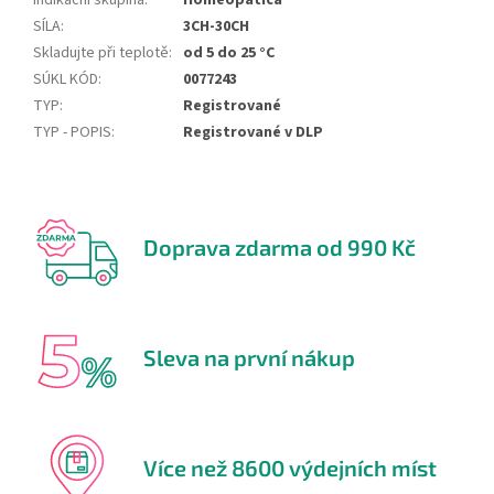
Indikační skupina
:
Homeopatica
SÍLA
:
3CH-30CH
Skladujte při teplotě
:
od 5 do 25 °C
SÚKL KÓD
:
0077243
TYP
:
Registrované
TYP - POPIS
:
Registrované v DLP
Doprava zdarma od 990 Kč
Sleva na první nákup
Více než 8600 výdejních míst