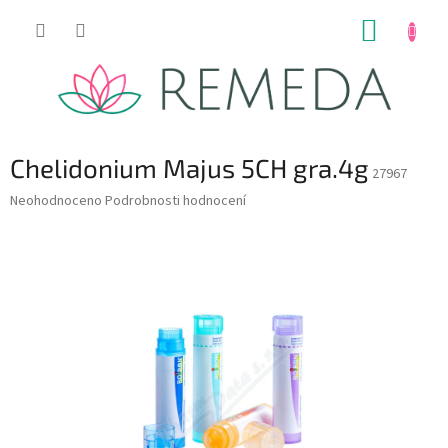
Přejít
NÁKUP
na
obsah
KOŠÍK
Chelidonium Majus 5CH gra.4g
27967
Průměrné
Neohodnoceno
Podrobnosti hodnocení
hodnocení
produktu
je
0,0
z
5
hvězdiček.