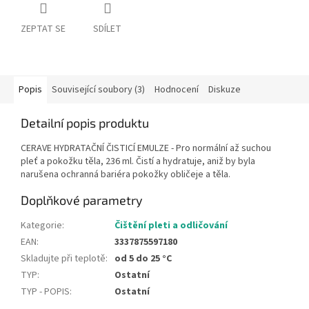
ZEPTAT SE
SDÍLET
Popis
Související soubory (3)
Hodnocení
Diskuze
Detailní popis produktu
CERAVE HYDRATAČNÍ ČISTICÍ EMULZE - Pro normální až suchou
pleť a pokožku těla, 236 ml. Čistí a hydratuje, aniž by byla
narušena ochranná bariéra pokožky obličeje a těla.
Doplňkové parametry
Kategorie
:
Čištění pleti a odličování
EAN
:
3337875597180
Skladujte při teplotě
:
od 5 do 25 °C
TYP
:
Ostatní
TYP - POPIS
:
Ostatní