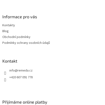
Z
á
p
a
Informace pro vás
t
Kontakty
í
Blog
Obchodní podmínky
Podmínky ochrany osobních údajů
Kontakt
info
@
remeda.cz
+420 607 091 778
Přijímáme online platby