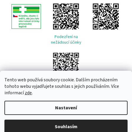
Podezření na
nežádoucí účinky
Tento web používá soubory cookie. Dalším procházením
tohoto webu vyjadřujete souhlas s jejich používáním. Více
informací
zde
.
Vytvořil Shoptet
Nastavení
Copyright 2026
Remeda
. Všechna práva vyhrazena.
Upravit
Souhlasím
nastavení cookies