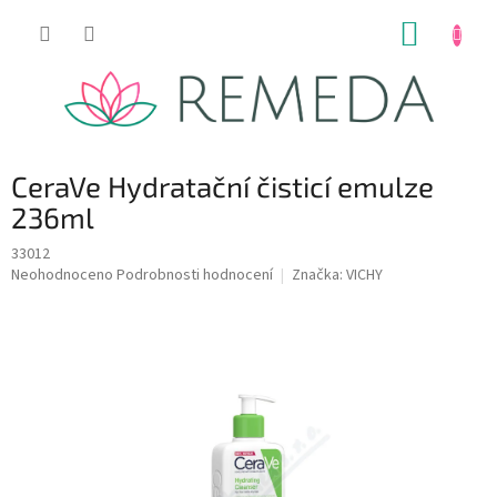
Přejít
NÁKUP
na
obsah
KOŠÍK
CeraVe Hydratační čisticí emulze
236ml
33012
Průměrné
Neohodnoceno
Podrobnosti hodnocení
Značka:
VICHY
hodnocení
produktu
je
0,0
z
5
hvězdiček.