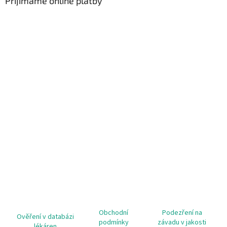
Přijímáme online platby
Obchodní
Podezření na
Ověření v databázi
podmínky
závadu v jakosti
lékáren