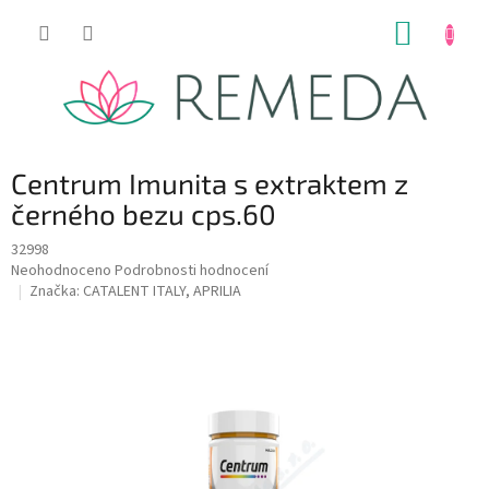
Přejít
NÁKUP
na
obsah
KOŠÍK
Centrum Imunita s extraktem z
černého bezu cps.60
32998
Průměrné
Neohodnoceno
Podrobnosti hodnocení
hodnocení
Značka:
CATALENT ITALY, APRILIA
produktu
je
0,0
z
5
hvězdiček.