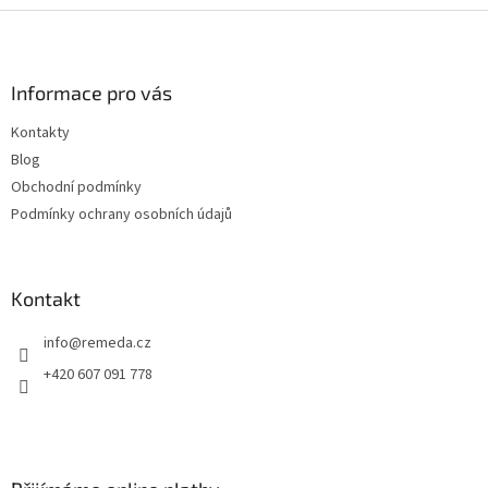
Z
á
p
a
Informace pro vás
t
Kontakty
í
Blog
Obchodní podmínky
Podmínky ochrany osobních údajů
Kontakt
info
@
remeda.cz
+420 607 091 778