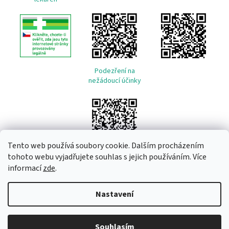
Podezření na
nežádoucí účinky
Tento web používá soubory cookie. Dalším procházením
tohoto webu vyjadřujete souhlas s jejich používáním. Více
informací
zde
.
Vytvořil Shoptet
Nastavení
Copyright 2026
Remeda
. Všechna práva vyhrazena.
Upravit
Souhlasím
nastavení cookies