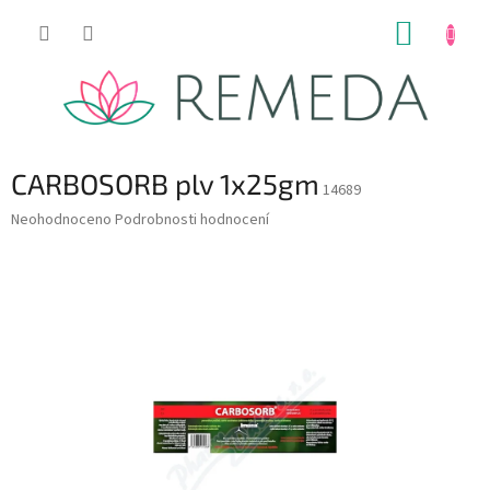
Přejít
NÁKUP
na
obsah
KOŠÍK
CARBOSORB plv 1x25gm
14689
Průměrné
Neohodnoceno
Podrobnosti hodnocení
hodnocení
produktu
je
0,0
z
5
hvězdiček.