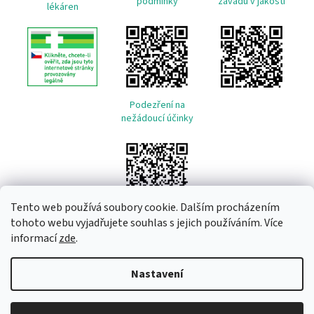
podmínky
závadu v jakosti
lékáren
Podezření na
nežádoucí účinky
Tento web používá soubory cookie. Dalším procházením
tohoto webu vyjadřujete souhlas s jejich používáním. Více
informací
zde
.
Vytvořil Shoptet
Nastavení
Copyright 2026
Remeda
. Všechna práva vyhrazena.
Upravit