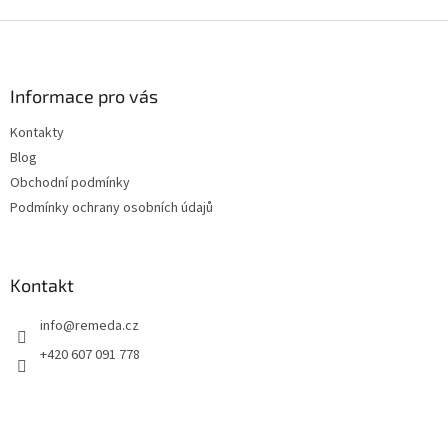
Z
á
p
a
Informace pro vás
t
Kontakty
í
Blog
Obchodní podmínky
Podmínky ochrany osobních údajů
Kontakt
info
@
remeda.cz
+420 607 091 778