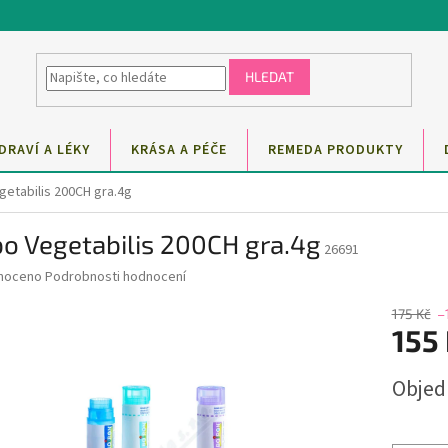
HLEDAT
DRAVÍ A LÉKY
KRÁSA A PÉČE
REMEDA PRODUKTY
getabilis 200CH gra.4g
o Vegetabilis 200CH gra.4g
26691
né
noceno
Podrobnosti hodnocení
ní
u
175 Kč
–
155
Měrná
Obje
cena:
ek.