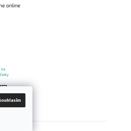
me online
 na
činky
Souhlasím