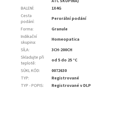
ATC SKUPINA)
BALENÍ
:
1X4G
Cesta
Perorální podání
podání
:
Forma
:
Granule
Indikační
Homeopatica
skupina
:
SÍLA
:
3CH-200CH
Skladujte při
od 5 do 25 °C
teplotě
:
SÚKL KÓD
:
0072630
TYP
:
Registrované
TYP - POPIS
:
Registrované v DLP