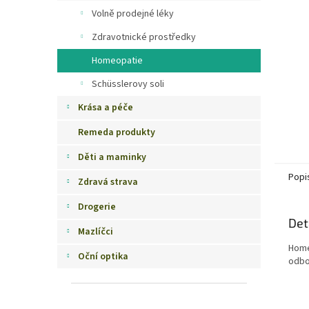
n
Volně prodejné léky
e
Zdravotnické prostředky
l
Homeopatie
Schüsslerovy soli
Krása a péče
Remeda produkty
Děti a maminky
Popi
Zdravá strava
Drogerie
Det
Mazlíčci
Home
Oční optika
odbo