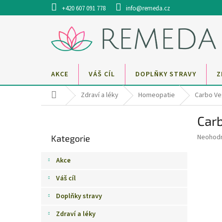
Přejít
+420 607 091 778
info@remeda.cz
na
obsah
AKCE
VÁŠ CÍL
DOPLŇKY STRAVY
Z
Domů
Zdraví a léky
Homeopatie
Carbo Ve
P
Carb
o
Přeskočit
s
Průměr
Neohod
Kategorie
kategorie
t
hodnoce
r
produkt
Akce
a
je
0,0
n
Váš cíl
z
n
5
Doplňky stravy
í
hvězdič
p
Zdraví a léky
a