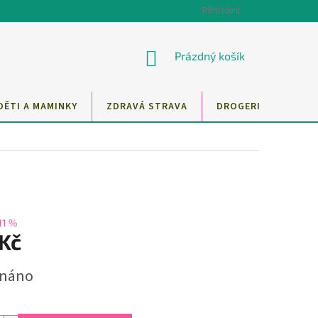
Přihlášení
NÁKUPNÍ
Prázdný košík
KOŠÍK
DĚTI A MAMINKY
ZDRAVÁ STRAVA
DROGERIE
MAZ
11 %
 Kč
dnáno