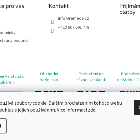
e pro vás
Kontakt
Přijímá
platby
info
@
remeda.cz
+420 607 091 778
podmínky
chrany osobních
Obchodní
Podezření na
Podezření
ní v databázi
podmínky
závadu v jakosti
nežádoucí ú
lékáren
oužívá soubory cookie. Dalším procházením tohoto webu
ouhlas s jejich používáním. Více informací
zde
.
í