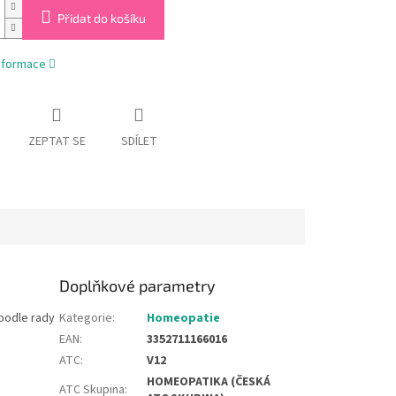
Přidat do košíku
informace
ZEPTAT SE
SDÍLET
Doplňkové parametry
podle rady
Kategorie
:
Homeopatie
EAN
:
3352711166016
ATC
:
V12
HOMEOPATIKA (ČESKÁ
ATC Skupina
: