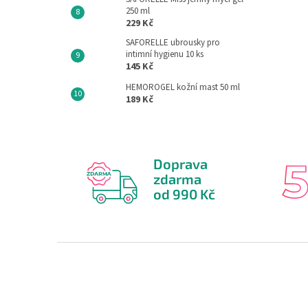
250 ml
229 Kč
SAFORELLE ubrousky pro
intimní hygienu 10 ks
145 Kč
HEMOROGEL kožní mast 50 ml
189 Kč
Doprava
zdarma
od 990 Kč
Z
á
p
a