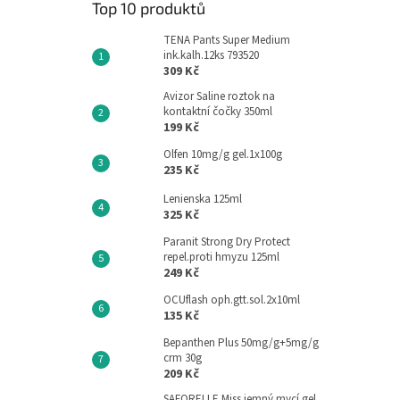
Top 10 produktů
TENA Pants Super Medium
ink.kalh.12ks 793520
309 Kč
Avizor Saline roztok na
kontaktní čočky 350ml
199 Kč
Olfen 10mg/g gel.1x100g
235 Kč
Lenienska 125ml
325 Kč
Paranit Strong Dry Protect
repel.proti hmyzu 125ml
249 Kč
OCUflash oph.gtt.sol.2x10ml
135 Kč
Bepanthen Plus 50mg/g+5mg/g
crm 30g
209 Kč
SAFORELLE Miss jemný mycí gel