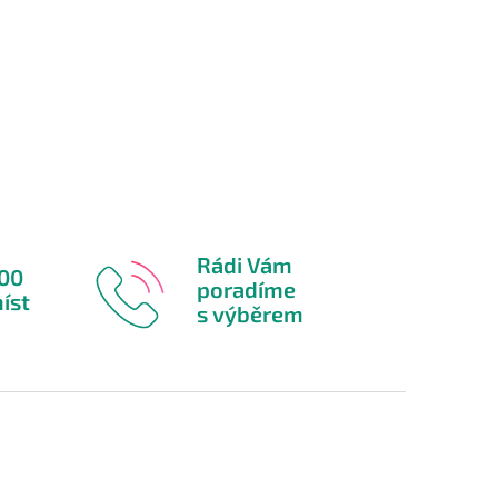
Rádi Vám
600
poradíme
íst
s výběrem