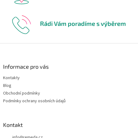
Rádi Vám poradíme s výběrem
Z
á
p
a
Informace pro vás
t
Kontakty
í
Blog
Obchodní podmínky
Podmínky ochrany osobních údajů
Kontakt
info
@
remeda.cz