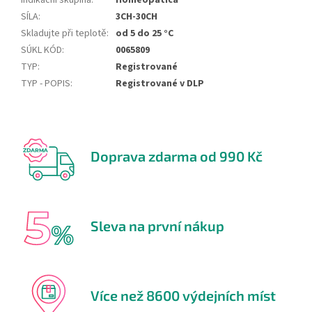
Indikační skupina
:
Homeopatica
SÍLA
:
3CH-30CH
Skladujte při teplotě
:
od 5 do 25 °C
SÚKL KÓD
:
0065809
TYP
:
Registrované
TYP - POPIS
:
Registrované v DLP
Doprava zdarma od 990 Kč
Sleva na první nákup
Více než 8600 výdejních míst