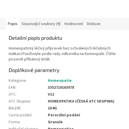
Popis
Související soubory (9)
Hodnocení
Diskuze
Detailní popis produktu
Homeopatický léčivý přípravek bez schválených léčebných
indikací.Používejte podle rady odborníka na homeopatii. Čtěte
pozorně příbalový leták.
Doplňkové parametry
Kategorie
:
Homeopatie
EAN
:
3352710163078
ATC
:
V12
ATC Skupina
:
HOMEOPATIKA (ČESKÁ ATC SKUPINA)
BALENÍ
:
1X4G
Cesta podání
:
Perorální podání
Forma
:
Granule