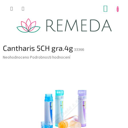
Přejít
NÁKUP
na
obsah
KOŠÍK
Cantharis 5CH gra.4g
33366
Průměrné
Neohodnoceno
Podrobnosti hodnocení
hodnocení
produktu
je
0,0
z
5
hvězdiček.