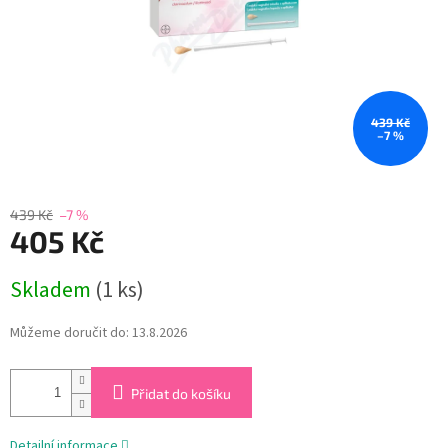
439 Kč
–7 %
439 Kč
–7 %
405 Kč
Měrná
Skladem
(1 ks)
cena:
Můžeme doručit do:
13.8.2026
Přidat do košíku
Detailní informace