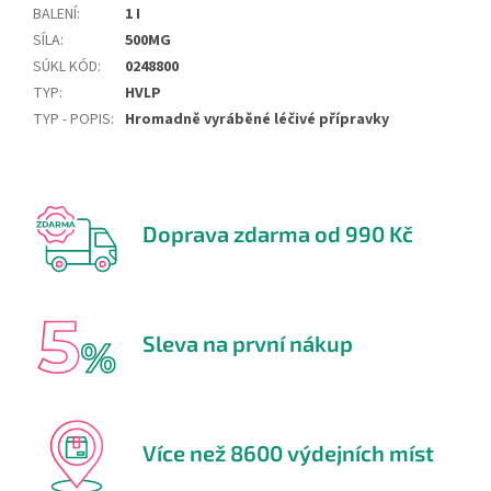
BALENÍ
:
1 I
SÍLA
:
500MG
SÚKL KÓD
:
0248800
TYP
:
HVLP
TYP - POPIS
:
Hromadně vyráběné léčivé přípravky
Doprava zdarma od 990 Kč
Sleva na první nákup
Více než 8600 výdejních míst