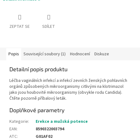
ZEPTAT SE
SDÍLET
Popis
Související soubory (1)
Hodnocení
Diskuze
Detailní popis produktu
Léčba vaginálních infekcí a infekcí zevních ženských pohlavních
orgánů způsobených mikroorganismy citlivými na klotrimazol
jako jsou houbovité mikroorganismy (obvykle rodu Candida).
Čtěte pozorně příbalový leták.
Doplňkové parametry
Kategorie
:
Erekce a mužská potence
EAN
:
8590322003794
ATC
:
G01AF02