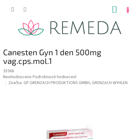
Přejít
NÁKUP
na
obsah
KOŠÍK
Canesten Gyn 1 den 500mg
vag.cps.mol.1
35366
Průměrné
Neohodnoceno
Podrobnosti hodnocení
hodnocení
Značka:
GP GRENZACH PRODUKTIONS GMBH, GRENZACH-WYHLEN
produktu
je
0,0
z
5
hvězdiček.