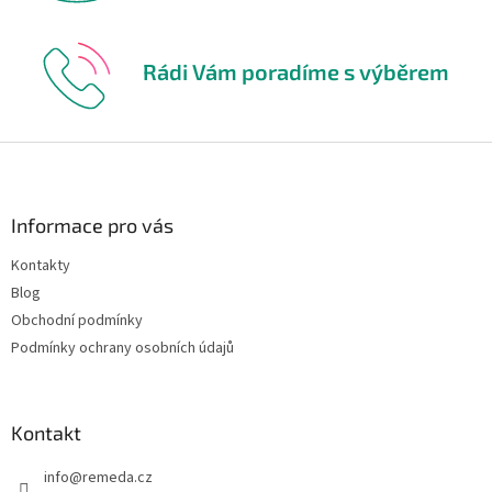
Rádi Vám poradíme s výběrem
Z
á
p
a
Informace pro vás
t
Kontakty
í
Blog
Obchodní podmínky
Podmínky ochrany osobních údajů
Kontakt
info
@
remeda.cz