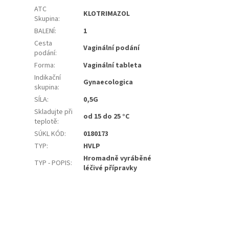
ATC
KLOTRIMAZOL
Skupina
:
BALENÍ
:
1
Cesta
Vaginální podání
podání
:
Forma
:
Vaginální tableta
Indikační
Gynaecologica
skupina
:
SÍLA
:
0,5G
Skladujte při
od 15 do 25 °C
teplotě
:
SÚKL KÓD
:
0180173
TYP
:
HVLP
Hromadně vyráběné
TYP - POPIS
:
léčivé přípravky