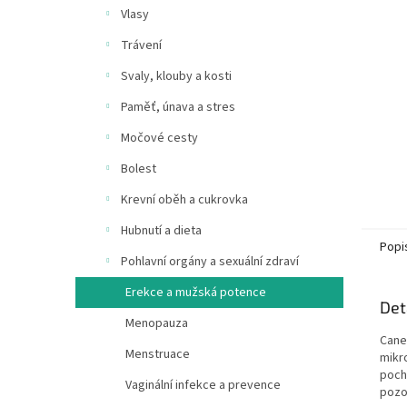
n
Vlasy
e
Trávení
l
Svaly, klouby a kosti
Paměť, únava a stres
Močové cesty
Bolest
Krevní oběh a cukrovka
Hubnutí a dieta
Popi
Pohlavní orgány a sexuální zdraví
Erekce a mužská potence
Det
Menopauza
Cane
Menstruace
mikr
poch
Vaginální infekce a prevence
pozo