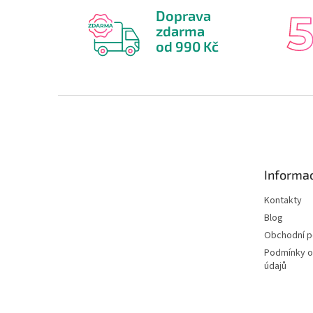
Doprava
zdarma
od 990 Kč
Z
á
p
a
t
Informac
í
Kontakty
Blog
Obchodní 
Podmínky o
údajů