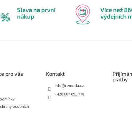
Sleva na první
Více než 8
nákup
výdejních m
e pro vás
Kontakt
Přijímá
platby
info
@
remeda.cz
+420 607 091 778
podmínky
chrany osobních