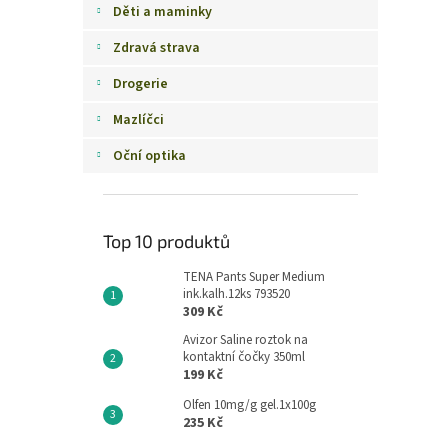
Děti a maminky
Zdravá strava
Drogerie
Mazlíčci
Oční optika
Top 10 produktů
TENA Pants Super Medium
ink.kalh.12ks 793520
309 Kč
Avizor Saline roztok na
kontaktní čočky 350ml
199 Kč
Olfen 10mg/g gel.1x100g
235 Kč