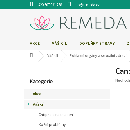
Přejít
+420 607 091 778
info@remeda.cz
na
obsah
AKCE
VÁŠ CÍL
DOPLŇKY STRAVY
Z
Domů
Váš cíl
Pohlavní orgány a sexuální zdraví
P
Cane
o
Přeskočit
s
Průměr
Neohod
Kategorie
kategorie
t
hodnoce
r
produkt
Akce
a
je
0,0
n
Váš cíl
z
n
5
Chřipka a nachlazení
í
hvězdič
p
Kožní problémy
a