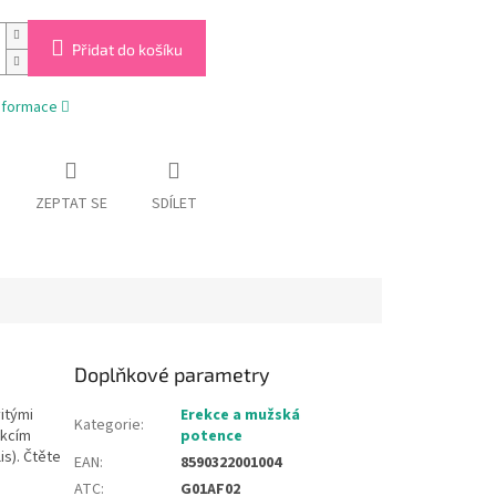
Přidat do košíku
informace
ZEPTAT SE
SDÍLET
Doplňkové parametry
itými
Erekce a mužská
Kategorie
:
ekcím
potence
s). Čtěte
EAN
:
8590322001004
ATC
:
G01AF02