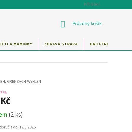
Přihlášení
NÁKUPNÍ
Prázdný košík
KOŠÍK
DĚTI A MAMINKY
ZDRAVÁ STRAVA
DROGERIE
MAZ
1
BH, GRENZACH-WYHLEN
–7 %
 Kč
dem
(2 ks)
oručit do:
12.8.2026