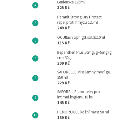
Lenienska 125ml
325 Kč
Paranit Strong Dry Protect
repel.proti hmyzu 125ml
249 Kč
OCUflash oph.gtt.sol.2x10ml
135 Kč
Bepanthen Plus 50mg/g+5mg/g
crm 30g
209 Kč
SAFORELLE Miss jemný mycí gel
250 ml
229 Kč
SAFORELLE ubrousky pro
intimní hygienu 10 ks
145 Kč
HEMOROGEL kožní mast 50 ml
189 Kč