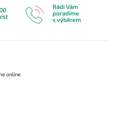
Rádi Vám
600
poradíme
íst
s výběrem
me online