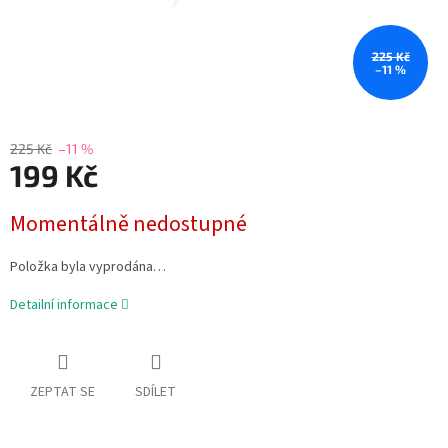
225 Kč
–11 %
225 Kč
–11 %
199 Kč
Měrná
Momentálně nedostupné
cena:
Položka byla vyprodána…
Detailní informace
ZEPTAT SE
SDÍLET