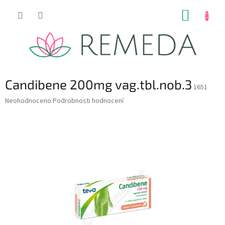
Přejít
NÁKUP
na
obsah
KOŠÍK
Candibene 200mg vag.tbl.nob.3
1651
Průměrné
Neohodnoceno
Podrobnosti hodnocení
hodnocení
produktu
je
0,0
z
5
hvězdiček.