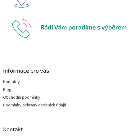
Rádi Vám poradíme s výběrem
Z
á
p
a
Informace pro vás
t
Kontakty
í
Blog
Obchodní podmínky
Podmínky ochrany osobních údajů
Kontakt