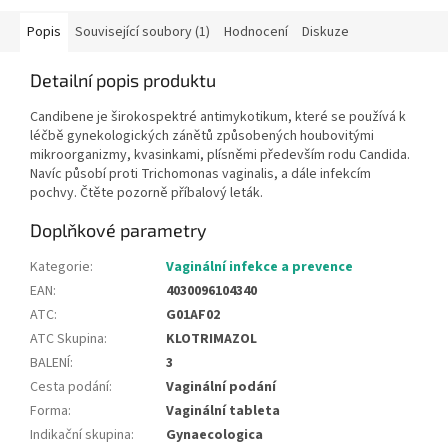
Popis
Související soubory (1)
Hodnocení
Diskuze
Detailní popis produktu
Candibene je širokospektré antimykotikum, které se používá k
léčbě gynekologických zánětů způsobených houbovitými
mikroorganizmy, kvasinkami, plísněmi především rodu Candida.
Navíc působí proti Trichomonas vaginalis, a dále infekcím
pochvy. Čtěte pozorně příbalový leták.
Doplňkové parametry
Kategorie
:
Vaginální infekce a prevence
EAN
:
4030096104340
ATC
:
G01AF02
ATC Skupina
:
KLOTRIMAZOL
BALENÍ
:
3
Cesta podání
:
Vaginální podání
Forma
:
Vaginální tableta
Indikační skupina
:
Gynaecologica