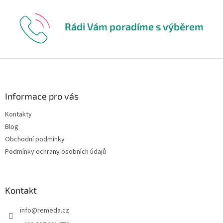
Rádi Vám poradíme s výběrem
Z
á
p
a
Informace pro vás
t
Kontakty
í
Blog
Obchodní podmínky
Podmínky ochrany osobních údajů
Kontakt
info
@
remeda.cz