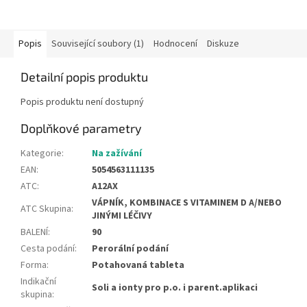
Popis
Související soubory (1)
Hodnocení
Diskuze
Detailní popis produktu
Popis produktu není dostupný
Doplňkové parametry
Kategorie
:
Na zažívání
EAN
:
5054563111135
ATC
:
A12AX
VÁPNÍK, KOMBINACE S VITAMINEM D A/NEBO
ATC Skupina
:
JINÝMI LÉČIVY
BALENÍ
:
90
Cesta podání
:
Perorální podání
Forma
:
Potahovaná tableta
Indikační
Soli a ionty pro p.o. i parent.aplikaci
skupina
: