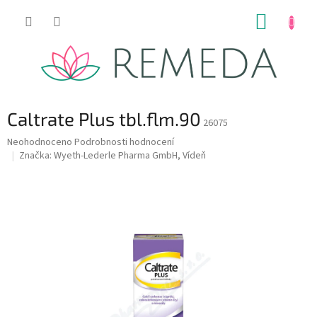
Přejít
NÁKUP
na
obsah
KOŠÍK
Caltrate Plus tbl.flm.90
26075
Průměrné
Neohodnoceno
Podrobnosti hodnocení
hodnocení
Značka:
Wyeth-Lederle Pharma GmbH, Vídeň
produktu
je
0,0
z
5
hvězdiček.