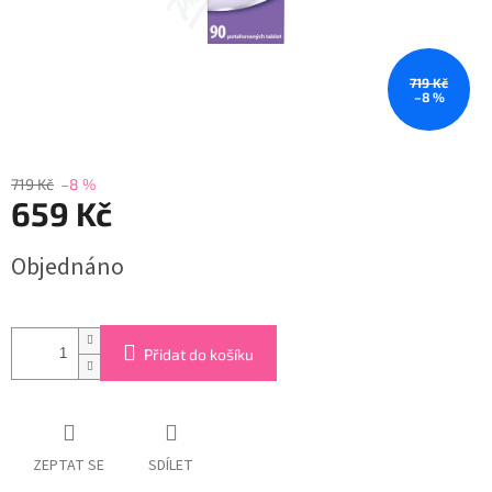
719 Kč
–8 %
719 Kč
–8 %
659 Kč
Měrná
Objednáno
cena:
Přidat do košíku
ZEPTAT SE
SDÍLET