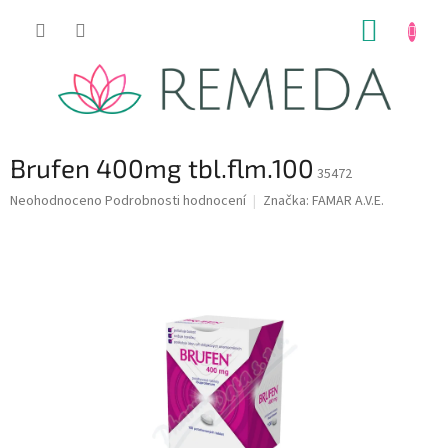
Přejít
NÁKUP
na
obsah
KOŠÍK
Brufen 400mg tbl.flm.100
35472
Průměrné
Neohodnoceno
Podrobnosti hodnocení
Značka:
FAMAR A.V.E.
hodnocení
produktu
je
0,0
z
5
hvězdiček.