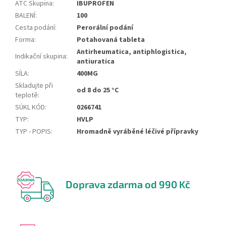
ATC Skupina
:
IBUPROFEN
BALENÍ
:
100
Cesta podání
:
Perorální podání
Forma
:
Potahovaná tableta
Antirheumatica, antiphlogistica,
Indikační skupina
:
antiuratica
SÍLA
:
400MG
Skladujte při
od 8 do 25 °C
teplotě
:
SÚKL KÓD
:
0266741
TYP
:
HVLP
TYP - POPIS
:
Hromadně vyráběné léčivé přípravky
Doprava zdarma od 990 Kč