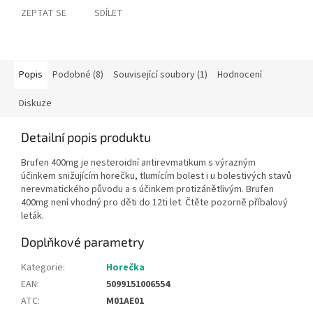
ZEPTAT SE
SDÍLET
Popis
Podobné (8)
Související soubory (1)
Hodnocení
Diskuze
Detailní popis produktu
Brufen 400mg je nesteroidní antirevmatikum s výrazným
účinkem snižujícím horečku, tlumícím bolest i u bolestivých stavů
nerevmatického původu a s účinkem protizánětlivým. Brufen
400mg není vhodný pro děti do 12ti let. Čtěte pozorně příbalový
leták.
Doplňkové parametry
Kategorie
:
Horečka
EAN
:
5099151006554
ATC
:
M01AE01