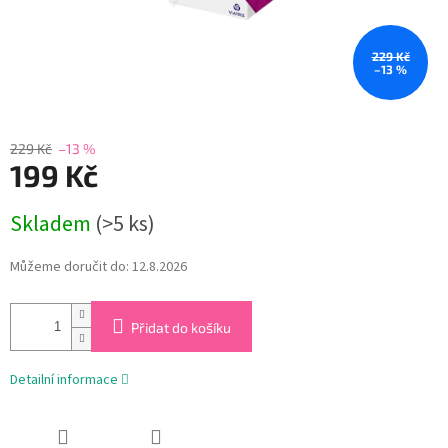
229 Kč
–13 %
229 Kč
–13 %
199 Kč
Měrná
Skladem
(>5 ks)
cena:
Můžeme doručit do:
12.8.2026
Přidat do košíku
Detailní informace