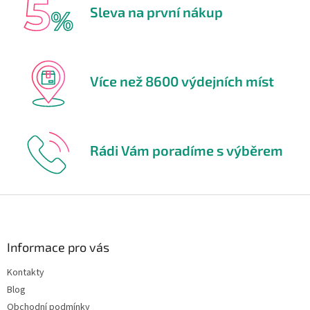
Sleva na první nákup
Více než 8600 výdejních míst
Rádi Vám poradíme s výběrem
Z
á
p
a
Informace pro vás
t
Kontakty
í
Blog
Obchodní podmínky