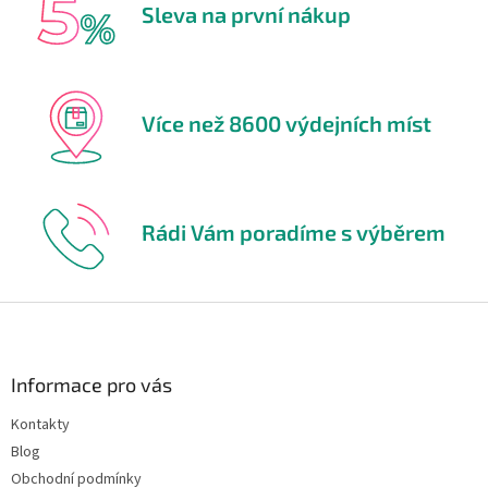
Sleva na první nákup
Více než 8600 výdejních míst
Rádi Vám poradíme s výběrem
Z
á
p
a
Informace pro vás
t
Kontakty
í
Blog
Obchodní podmínky