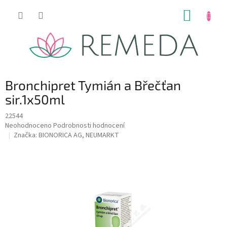
Přejít
NÁKUP
na
obsah
KOŠÍK
Bronchipret Tymián a Břečťan
sir.1x50ml
22544
Průměrné
Neohodnoceno
Podrobnosti hodnocení
hodnocení
Značka:
BIONORICA AG, NEUMARKT
produktu
je
0,0
z
5
hvězdiček.