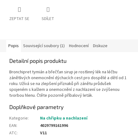
ZEPTAT SE
SDÍLET
Popis
Související soubory (1)
Hodnocení
Diskuze
Detailní popis produktu
Bronchipret tymián a břečťan sirup je rostlinný lék na léčbu
zánětlivých onemocnění dýchacích cest pro dospělé a dětí od 1
roku. Užívá se na zlepšení příznaků při zánětu průdušek
spojeném s kašlem a onemocnění z nachlazení se zvýšenou
tvorbou hlenu. Čtěte pozorně příbalový leták.
Doplňkové parametry
Kategorie
:
Na chřipku a nachlazení
EAN
:
4029799161996
ATC
:
V11