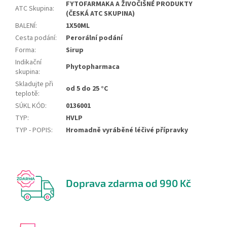
FYTOFARMAKA A ŽIVOČIŠNÉ PRODUKTY
ATC Skupina
:
(ČESKÁ ATC SKUPINA)
BALENÍ
:
1X50ML
Cesta podání
:
Perorální podání
Forma
:
Sirup
Indikační
Phytopharmaca
skupina
:
Skladujte při
od 5 do 25 °C
teplotě
:
SÚKL KÓD
:
0136001
TYP
:
HVLP
TYP - POPIS
:
Hromadně vyráběné léčivé přípravky
Doprava zdarma od 990 Kč