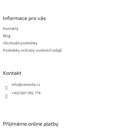
á
p
a
Informace pro vás
t
Kontakty
í
Blog
Obchodní podmínky
Podmínky ochrany osobních údajů
Kontakt
info
@
remeda.cz
+420 607 091 778
Přijímáme online platby