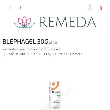
Přejít
NÁKUP
na
obsah
KOŠÍK
BLEPHAGEL 30G
25483
Průměrné
Neohodnoceno
Podrobnosti hodnocení
hodnocení
Značka:
LABORATOIRES THEA, CLERMONT-FERRAND
produktu
je
0,0
z
5
hvězdiček.