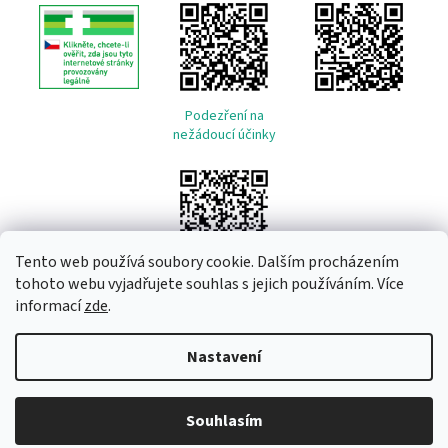
Podezření na
nežádoucí účinky
Tento web používá soubory cookie. Dalším procházením
tohoto webu vyjadřujete souhlas s jejich používáním. Více
informací
zde
.
Vytvořil Shoptet
Nastavení
Copyright 2026
Remeda
. Všechna práva vyhrazena.
Upravit
Souhlasím
nastavení cookies