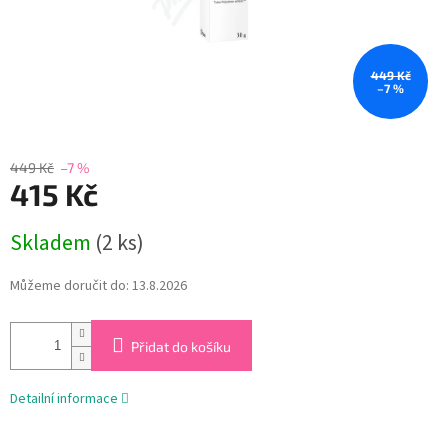
449 Kč
–7 %
449 Kč
–7 %
415 Kč
Měrná
Skladem
(2 ks)
cena:
Můžeme doručit do:
13.8.2026
Přidat do košíku
Detailní informace