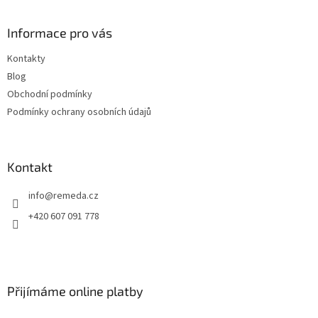
á
p
a
Informace pro vás
t
Kontakty
í
Blog
Obchodní podmínky
Podmínky ochrany osobních údajů
Kontakt
info
@
remeda.cz
+420 607 091 778
Přijímáme online platby