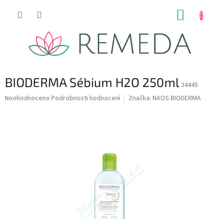
Přejít
NÁKUP
na
obsah
KOŠÍK
BIODERMA Sébium H2O 250ml
34445
Průměrné
Neohodnoceno
Podrobnosti hodnocení
Značka:
NAOS BIODERMA
hodnocení
produktu
je
0,0
z
5
hvězdiček.