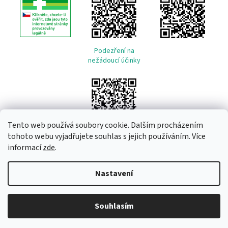
Podezření na
nežádoucí účinky
Tento web používá soubory cookie. Dalším procházením
tohoto webu vyjadřujete souhlas s jejich používáním. Více
informací
zde
.
Vytvořil Shoptet
Nastavení
Copyright 2026
Remeda
. Všechna práva vyhrazena.
Upravit
Souhlasím
nastavení cookies