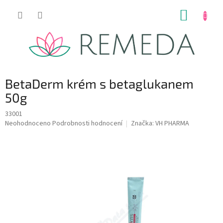
Přejít
NÁKUP
na
obsah
KOŠÍK
BetaDerm krém s betaglukanem
50g
33001
Průměrné
Neohodnoceno
Podrobnosti hodnocení
Značka:
VH PHARMA
hodnocení
produktu
je
0,0
z
5
hvězdiček.