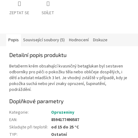
ZEPTAT SE
SDÍLET
Popis
Související soubory (5)
Hodnocení
Diskuze
Detailní popis produktu
BetaDerm krém obsahující kvasničný betaglukan byl sestaven
odborníky pro péči o pokožku těla nebo obličeje dospělých, i
dětí a batolat mladších 3 let. Je vhodný zvláště v případě, kdy je
pokožka suchá nebo jeví znaky opruzení, šupinatění,
podráždění.
Doplňkové parametry
Kategorie
:
Opruzeniny
EAN
:
8594177490587
Skladujte při teplotě
:
od 15 do 25 °C
TYP
:
Ostatní