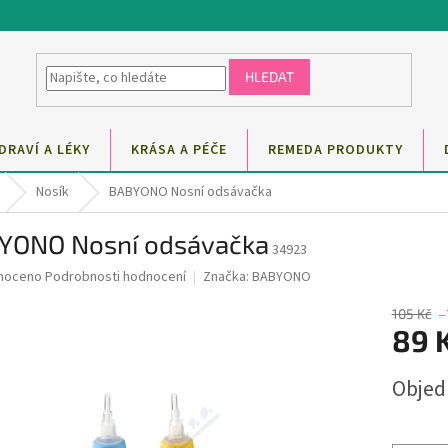
HLEDAT
DRAVÍ A LÉKY
KRÁSA A PÉČE
REMEDA PRODUKTY
Nosík
BABYONO Nosní odsávačka
YONO Nosní odsávačka
34923
né
noceno
Podrobnosti hodnocení
Značka:
BABYONO
ní
u
105 Kč
–
89 
Měrná
Obje
cena:
ek.