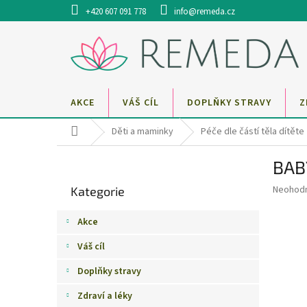
Přejít
+420 607 091 778
info@remeda.cz
na
obsah
AKCE
VÁŠ CÍL
DOPLŇKY STRAVY
Z
Domů
Děti a maminky
Péče dle částí těla dítěte
P
BAB
o
Přeskočit
s
Průměr
Neohod
Kategorie
kategorie
t
hodnoce
r
produkt
Akce
a
je
0,0
n
Váš cíl
z
n
5
Doplňky stravy
í
hvězdič
p
Zdraví a léky
a