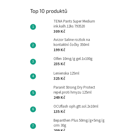
Top 10 produktů
TENA Pants Super Medium
ink.kalh.12ks 793520
309 Kč
Avizor Saline roztok na
kontaktní čočky 350ml
199 Kč
Olfen 10mg/g gel.1x100g
235 Kč
Lenienska 125ml
325 Kč
Paranit Strong Dry Protect
repel.proti hmyzu 125ml
249 Kč
OCUflash oph.gtt.sol.2x10ml
135 Kč
Bepanthen Plus 50mg/g+5mg/g
crm 30g
209 Kč