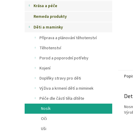
n
Krása a péče
e
Remeda produkty
l
Děti a maminky
Příprava a plánování těhotenství
Těhotenství
Porod a poporodní potřeby
Kojení
Popi
Doplňky stravy pro děti
Výživa a krmení dětí a miminek
Det
Péče dle částí těla dítěte
Nosn
Nosík
Výro
Oči
Uši