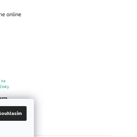
me online
 na
činky
Souhlasím