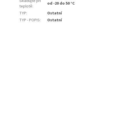
Skladujte při
od -20 do 50 °C
teplotě
:
TYP
:
Ostatní
TYP - POPIS
:
Ostatní