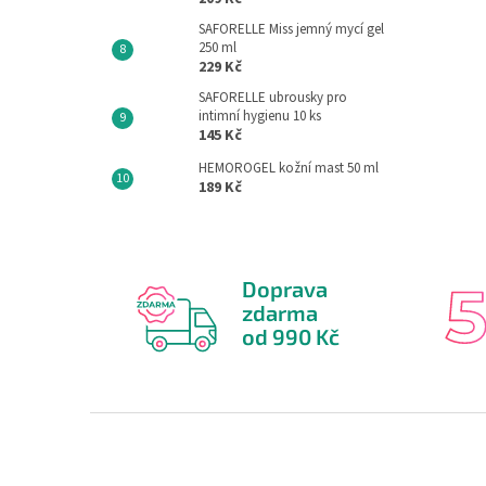
SAFORELLE Miss jemný mycí gel
250 ml
229 Kč
SAFORELLE ubrousky pro
intimní hygienu 10 ks
145 Kč
HEMOROGEL kožní mast 50 ml
189 Kč
Doprava
zdarma
od 990 Kč
Z
á
p