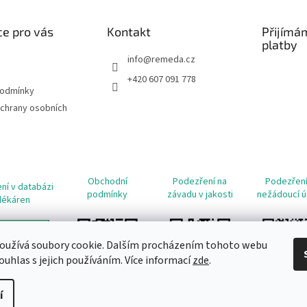
e pro vás
Kontakt
Přijímá
platby
info
@
remeda.cz
+420 607 091 778
podmínky
chrany osobních
Obchodní
Podezření na
Podezření
ní v databázi
podmínky
závadu v jakosti
nežádoucí ú
lékáren
oužívá soubory cookie. Dalším procházením tohoto webu
ouhlas s jejich používáním. Více informací
zde
.
í