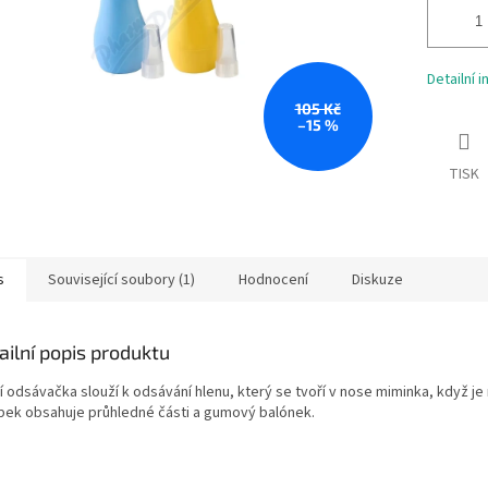
Detailní 
105 Kč
–15 %
TISK
s
Související soubory (1)
Hodnocení
Diskuze
ailní popis produktu
í odsávačka slouží k odsávání hlenu, který se tvoří v nose miminka, když j
bek obsahuje průhledné části a gumový balónek.