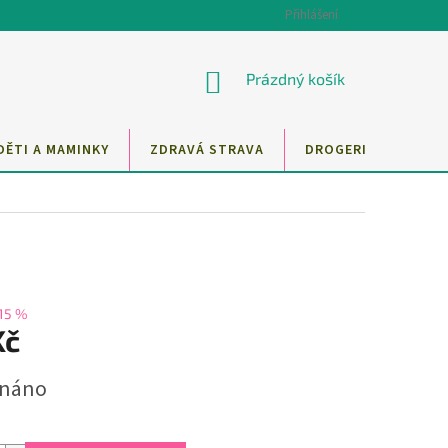
Přihlášení
NÁKUPNÍ
Prázdný košík
KOŠÍK
DĚTI A MAMINKY
ZDRAVÁ STRAVA
DROGERIE
MAZ
15 %
Kč
dnáno