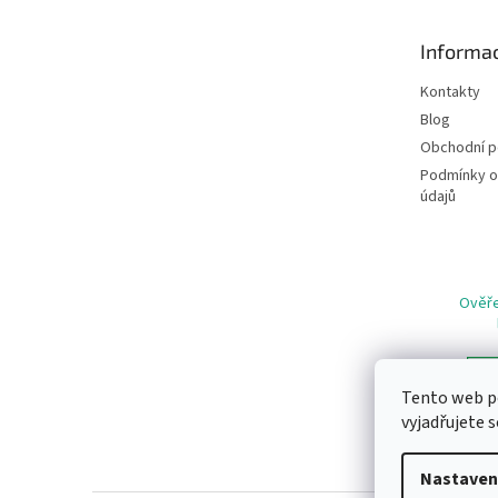
a
t
Informac
í
Kontakty
Blog
Obchodní 
Podmínky o
údajů
Ověře
Tento web p
vyjadřujete s
Nastaven