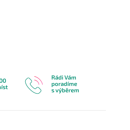
Rádi Vám
600
poradíme
íst
s výběrem