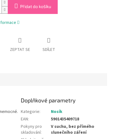
Přidat do košíku
informace
ZEPTAT SE
SDÍLET
Doplňkové parametry
e nemocné.
Kategorie
:
Nosík
EAN
:
5901435409718
Pokyny pro
V suchu, bez přímého
skladování
:
slunečního záření