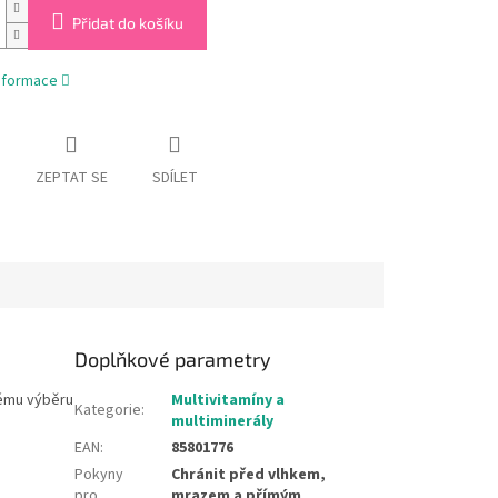
Přidat do košíku
informace
ZEPTAT SE
SDÍLET
Doplňkové parametry
vému výběru
Multivitamíny a
Kategorie
:
multiminerály
EAN
:
85801776
Pokyny
Chránit před vlhkem,
pro
mrazem a přímým