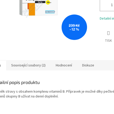
Detailní 
239 Kč
–12 %
TISK
s
Související soubory (2)
Hodnocení
Diskuze
ailní popis produktu
něk stravy s obsahem komplexu vitaminů B. Přípravek je možné díky pečli
inů skupiny B užívat na denní doplnění.