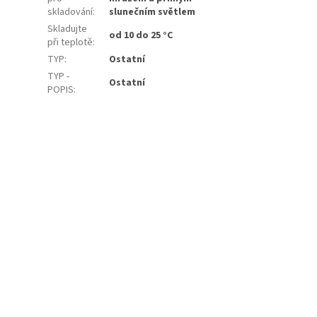
skladování
:
slunečním světlem
Skladujte
od 10 do 25 °C
při teplotě
:
TYP
:
Ostatní
TYP -
Ostatní
POPIS
: