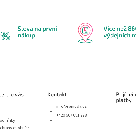
Sleva na první
Více než 8
nákup
výdejních m
e pro vás
Kontakt
Přijímá
platby
info
@
remeda.cz
+420 607 091 778
podmínky
chrany osobních