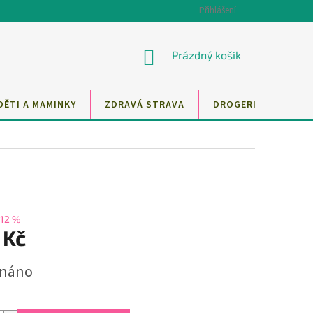
Přihlášení
NÁKUPNÍ
Prázdný košík
KOŠÍK
DĚTI A MAMINKY
ZDRAVÁ STRAVA
DROGERIE
MAZ
12 %
 Kč
dnáno