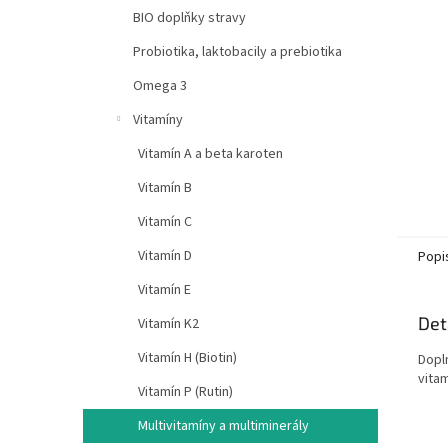
n
BIO doplňky stravy
e
Probiotika, laktobacily a prebiotika
l
Omega 3
Vitamíny
Vitamín A a beta karoten
Vitamín B
Vitamín C
Vitamín D
Popi
Vitamín E
Det
Vitamín K2
Vitamín H (Biotin)
Dopl
vitam
Vitamín P (Rutin)
Multivitamíny a multiminerály