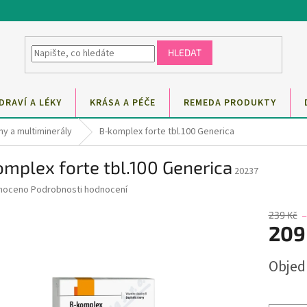
HLEDAT
DRAVÍ A LÉKY
KRÁSA A PÉČE
REMEDA PRODUKTY
ny a multiminerály
B-komplex forte tbl.100 Generica
mplex forte tbl.100 Generica
20237
né
noceno
Podrobnosti hodnocení
ní
u
239 Kč
–
209
Měrná
Obje
cena:
ek.