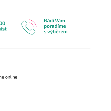
Rádi Vám
600
poradíme
íst
s výběrem
me online