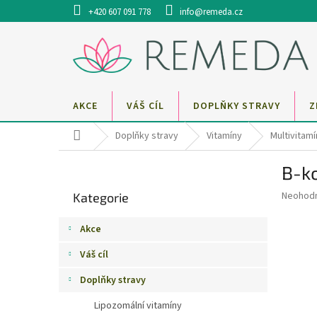
Přejít
+420 607 091 778
info@remeda.cz
na
obsah
AKCE
VÁŠ CÍL
DOPLŇKY STRAVY
Z
Domů
Doplňky stravy
Vitamíny
Multivitamí
P
B-ko
o
Přeskočit
s
Průměr
Neohod
Kategorie
kategorie
t
hodnoce
r
produkt
Akce
a
je
0,0
n
Váš cíl
z
n
5
Doplňky stravy
í
hvězdič
p
Lipozomální vitamíny
a