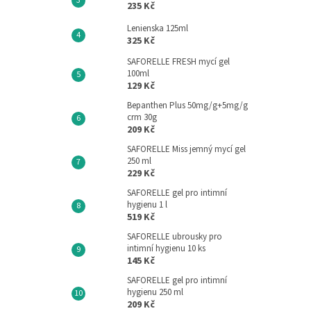
235 Kč
Lenienska 125ml
325 Kč
SAFORELLE FRESH mycí gel
100ml
129 Kč
Bepanthen Plus 50mg/g+5mg/g
crm 30g
209 Kč
SAFORELLE Miss jemný mycí gel
250 ml
229 Kč
SAFORELLE gel pro intimní
hygienu 1 l
519 Kč
SAFORELLE ubrousky pro
intimní hygienu 10 ks
145 Kč
SAFORELLE gel pro intimní
hygienu 250 ml
209 Kč