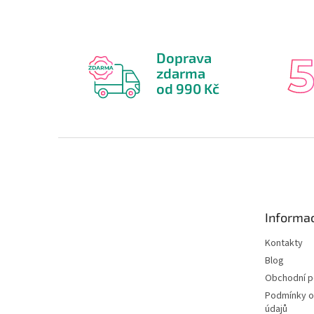
Doprava
zdarma
od 990 Kč
Z
á
p
a
t
Informac
í
Kontakty
Blog
Obchodní 
Podmínky o
údajů