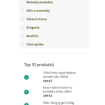
Remeda produkty
Děti a maminky
Zdravá strava
Drogerie
Mazlíčci
Oční optika
Top 10 produktů
TENA Pants Super Medium
ink.kalh.12ks 793520
309 Kč
Avizor Saline roztok na
kontaktní čočky 350ml
199 Kč
Olfen 10mg/g gel.1x100g