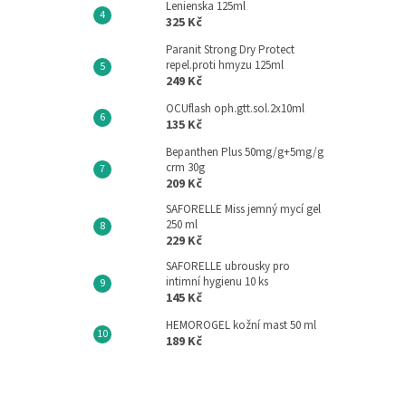
Lenienska 125ml
325 Kč
Paranit Strong Dry Protect
repel.proti hmyzu 125ml
249 Kč
OCUflash oph.gtt.sol.2x10ml
135 Kč
Bepanthen Plus 50mg/g+5mg/g
crm 30g
209 Kč
SAFORELLE Miss jemný mycí gel
250 ml
229 Kč
SAFORELLE ubrousky pro
intimní hygienu 10 ks
145 Kč
HEMOROGEL kožní mast 50 ml
189 Kč