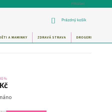
Přihlášení
NÁKUPNÍ
Prázdný košík
KOŠÍK
DĚTI A MAMINKY
ZDRAVÁ STRAVA
DROGERIE
MAZ
10 %
 Kč
dnáno