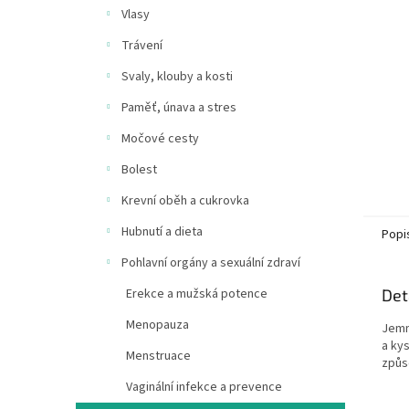
n
Vlasy
e
Trávení
l
Svaly, klouby a kosti
Paměť, únava a stres
Močové cesty
Bolest
Krevní oběh a cukrovka
Hubnutí a dieta
Popi
Pohlavní orgány a sexuální zdraví
Det
Erekce a mužská potence
Menopauza
Jemn
a ky
Menstruace
způs
Vaginální infekce a prevence