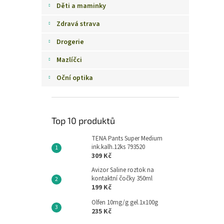
Děti a maminky
Zdravá strava
Drogerie
Mazlíčci
Oční optika
Top 10 produktů
TENA Pants Super Medium
ink.kalh.12ks 793520
309 Kč
Avizor Saline roztok na
kontaktní čočky 350ml
199 Kč
Olfen 10mg/g gel.1x100g
235 Kč