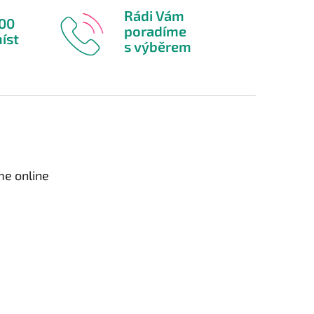
Rádi Vám
600
poradíme
íst
s výběrem
me online