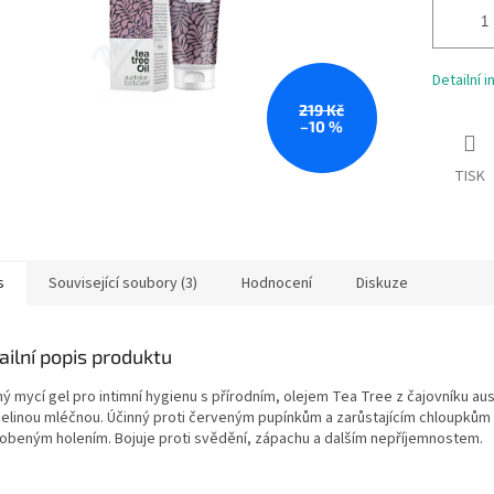
Detailní 
219 Kč
–10 %
TISK
s
Související soubory (3)
Hodnocení
Diskuze
ailní popis produktu
ý mycí gel pro intimní hygienu s přírodním, olejem Tea Tree z čajovníku au
selinou mléčnou. Účinný proti červeným pupínkům a zarůstajícím chloupkům
obeným holením. Bojuje proti svědění, zápachu a dalším nepříjemnostem.