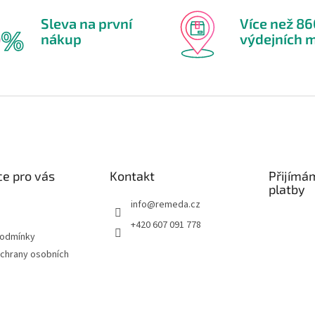
Sleva na první
Více než 8
nákup
výdejních m
e pro vás
Kontakt
Přijímá
platby
info
@
remeda.cz
+420 607 091 778
podmínky
chrany osobních