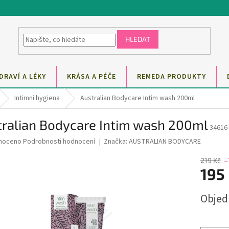
HLEDAT
DRAVÍ A LÉKY
KRÁSA A PÉČE
REMEDA PRODUKTY
Intimní hygiena
Australian Bodycare Intim wash 200ml
tralian Bodycare Intim wash 200ml
34616
né
noceno
Podrobnosti hodnocení
Značka:
AUSTRALIAN BODYCARE
ní
u
219 Kč
–
195
Měrná
Obje
cena:
ek.