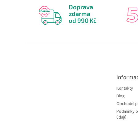
Doprava
zdarma
od 990 Kč
Z
á
p
a
t
Informac
í
Kontakty
Blog
Obchodní 
Podmínky o
údajů