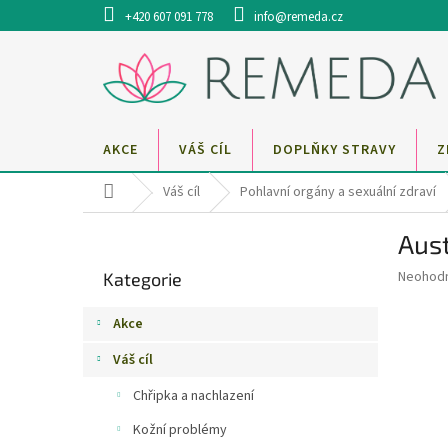
Přejít
+420 607 091 778
info@remeda.cz
na
obsah
AKCE
VÁŠ CÍL
DOPLŇKY STRAVY
Z
Domů
Váš cíl
Pohlavní orgány a sexuální zdraví
P
Aus
o
Přeskočit
s
Průměr
Neohod
Kategorie
kategorie
t
hodnoce
r
produkt
Akce
a
je
0,0
n
Váš cíl
z
n
5
Chřipka a nachlazení
í
hvězdič
p
Kožní problémy
a