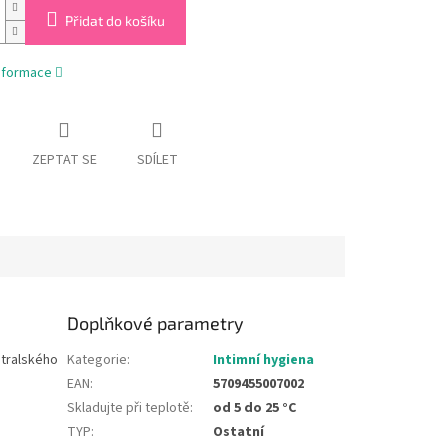
Přidat do košíku
informace
ZEPTAT SE
SDÍLET
Doplňkové parametry
stralského
Kategorie
:
Intimní hygiena
EAN
:
5709455007002
Skladujte při teplotě
:
od 5 do 25 °C
TYP
:
Ostatní