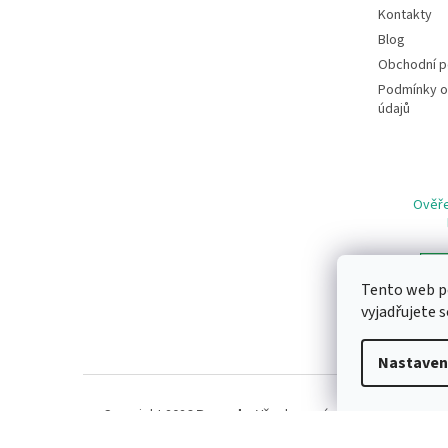
Kontakty
Blog
Obchodní 
Podmínky o
údajů
Ověře
Tento web p
vyjadřujete s
Nastaven
Copyright 2026
Remeda
. Všechna práva vyhrazena.
Uprav