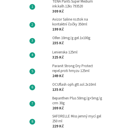
TENA Pants Super Medium
ink.kalh.12ks 793520
309 Kč
Avizor Saline roztok na
kontaktní čočky 350ml
199 Kč
Olfen 10mg/g gel.1x100g
235 Kč
Lenienska 125ml
325 Kč
Paranit Strong Dry Protect
repel.proti hmyzu 125ml
249 Kč
OCUflash oph.gtt.sol.2x10ml
135 Kč
Bepanthen Plus 50mg/g+5mg/g
crm 30g
209 Kč
SAFORELLE Miss jemný mycí gel
250 ml
229 Kč