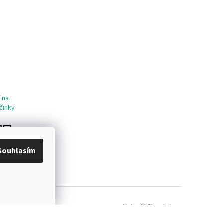
 na
činky
Souhlasím
Vytvořil Shoptet