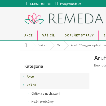
Přejít
+420 607 091 778
info@remeda.cz
na
obsah
AKCE
VÁŠ CÍL
DOPLŇKY STRAVY
Z
Domů
Váš cíl
Oči
Arufil 20mg/ml oph.gtt.so
P
Aruf
o
Přeskočit
s
Průměr
Neohod
Kategorie
kategorie
t
hodnoce
r
produkt
Akce
a
je
0,0
n
Váš cíl
z
n
5
Chřipka a nachlazení
í
hvězdič
p
Kožní problémy
a