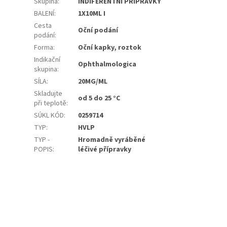
Skupina
:
INDIFERENTNÍ PŘÍPRAVKY
BALENÍ
:
1X10ML I
Cesta
Oční podání
podání
:
Forma
:
Oční kapky, roztok
Indikační
Ophthalmologica
skupina
:
SÍLA
:
20MG/ML
Skladujte
od 5 do 25 °C
při teplotě
:
SÚKL KÓD
:
0259714
TYP
:
HVLP
TYP -
Hromadně vyráběné
POPIS
:
léčivé přípravky