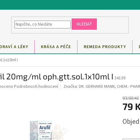
HLEDAT
DRAVÍ A LÉKY
KRÁSA A PÉČE
REMEDA PRODUKTY
l.1x10ml I
il 20mg/ml oph.gtt.sol.1x10ml I
34139
né
noceno
Podrobnosti hodnocení
Značka:
DR. GERHARD MANN, CHEM.- PHA
ní
u
93,90 Kč
79 
Měrná
Obje
cena:
ek.