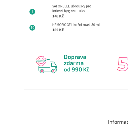
SAFORELLE ubrousky pro
intimní hygienu 10 ks
145 Kč
HEMOROGEL kožní mast 50 ml
189 Kč
Doprava
zdarma
od 990 Kč
Z
á
p
a
t
Informac
í