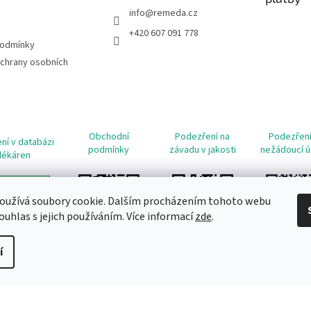
info
@
remeda.cz
+420 607 091 778
podmínky
chrany osobních
Obchodní
Podezření na
Podezření
ní v databázi
podmínky
závadu v jakosti
nežádoucí ú
lékáren
oužívá soubory cookie. Dalším procházením tohoto webu
ouhlas s jejich používáním. Více informací
zde
.
í
it nastavení cookies