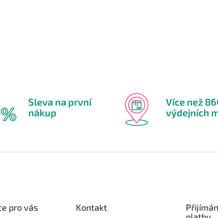
Sleva na první
Více než 8
nákup
výdejních m
e pro vás
Kontakt
Přijímá
platby