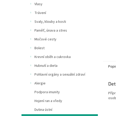
n
Vlasy
e
Trávení
l
Svaly, klouby a kosti
Paměť, únava a stres
Močové cesty
Bolest
Krevní oběh a cukrovka
Hubnutí a dieta
Popi
Pohlavní orgány a sexuální zdraví
Det
Alergie
Podpora imunity
Příp
osob
Hojení ran a vředy
Dutina ústní