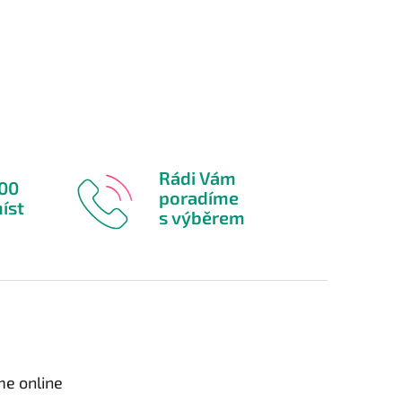
Rádi Vám
600
poradíme
íst
s výběrem
me online