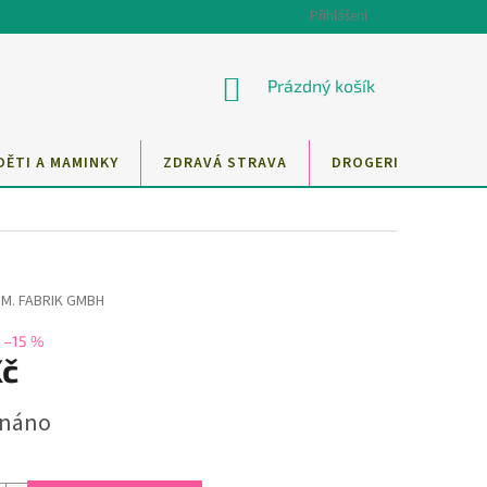
Přihlášení
NÁKUPNÍ
Prázdný košík
KOŠÍK
DĚTI A MAMINKY
ZDRAVÁ STRAVA
DROGERIE
MAZ
RM. FABRIK GMBH
–15 %
Kč
dnáno