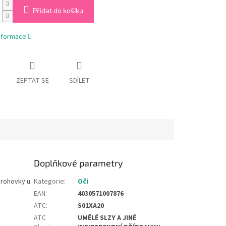
Přidat do košíku
informace
ZEPTAT SE
SDÍLET
Doplňkové parametry
 rohovky u
Kategorie
:
Oči
EAN
:
4030571007876
ATC
:
S01XA20
ATC
UMĚLÉ SLZY A JINÉ