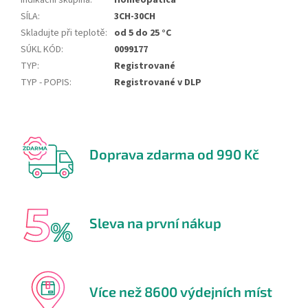
Indikační skupina
:
Homeopatica
SÍLA
:
3CH-30CH
Skladujte při teplotě
:
od 5 do 25 °C
SÚKL KÓD
:
0099177
TYP
:
Registrované
TYP - POPIS
:
Registrované v DLP
Doprava zdarma od 990 Kč
Sleva na první nákup
Více než 8600 výdejních míst