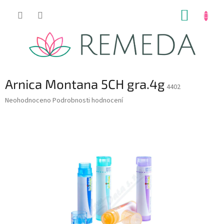
Přejít
NÁKUP
na
obsah
KOŠÍK
Arnica Montana 5CH gra.4g
4402
Průměrné
Neohodnoceno
Podrobnosti hodnocení
hodnocení
produktu
je
0,0
z
5
hvězdiček.