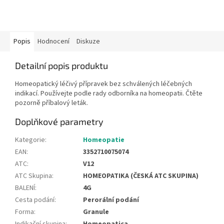
Popis
Hodnocení
Diskuze
Detailní popis produktu
Homeopatický léčivý přípravek bez schválených léčebných
indikací. Používejte podle rady odborníka na homeopatii. Čtěte
pozorně příbalový leták.
Doplňkové parametry
Kategorie
:
Homeopatie
EAN
:
3352710075074
ATC
:
V12
ATC Skupina
:
HOMEOPATIKA (ČESKÁ ATC SKUPINA)
BALENÍ
:
4G
Cesta podání
:
Perorální podání
Forma
:
Granule