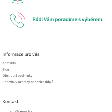
Rádi Vám poradíme s výběrem
Z
á
p
a
Informace pro vás
t
Kontakty
í
Blog
Obchodní podmínky
Podmínky ochrany osobních údajů
Kontakt
info
@
remeda.cz