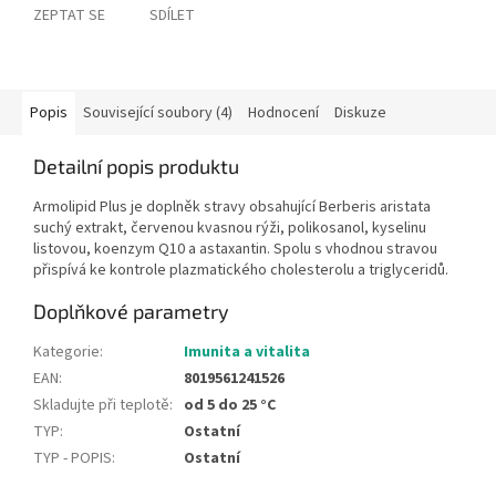
ZEPTAT SE
SDÍLET
Popis
Související soubory (4)
Hodnocení
Diskuze
Detailní popis produktu
Armolipid Plus je doplněk stravy obsahující Berberis aristata
suchý extrakt, červenou kvasnou rýži, polikosanol, kyselinu
listovou, koenzym Q10 a astaxantin. Spolu s vhodnou stravou
přispívá ke kontrole plazmatického cholesterolu a triglyceridů.
Doplňkové parametry
Kategorie
:
Imunita a vitalita
EAN
:
8019561241526
Skladujte při teplotě
:
od 5 do 25 °C
TYP
:
Ostatní
TYP - POPIS
:
Ostatní