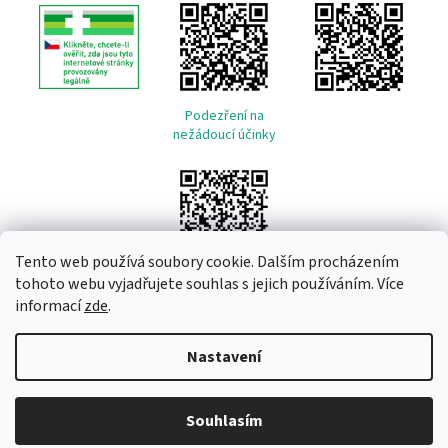
Podezření na
nežádoucí účinky
Tento web používá soubory cookie. Dalším procházením
tohoto webu vyjadřujete souhlas s jejich používáním. Více
informací
zde
.
Vytvořil Shoptet
Nastavení
Copyright 2026
Remeda
. Všechna práva vyhrazena.
Upravit
Souhlasím
nastavení cookies