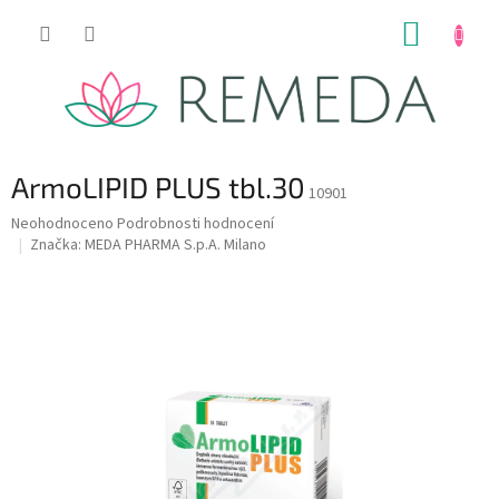
Přejít
NÁKUP
na
obsah
KOŠÍK
ArmoLIPID PLUS tbl.30
10901
Průměrné
Neohodnoceno
Podrobnosti hodnocení
hodnocení
Značka:
MEDA PHARMA S.p.A. Milano
produktu
je
0,0
z
5
hvězdiček.