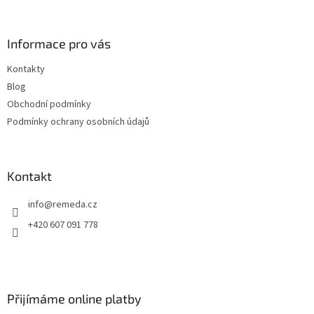
á
p
a
Informace pro vás
t
Kontakty
í
Blog
Obchodní podmínky
Podmínky ochrany osobních údajů
Kontakt
info
@
remeda.cz
+420 607 091 778
Přijímáme online platby