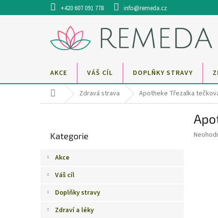
Přejít
+420 607 091 778
info@remeda.cz
na
obsah
AKCE
VÁŠ CÍL
DOPLŇKY STRAVY
Z
Domů
Zdravá strava
Apotheke Třezalka tečkova
P
Apot
o
Přeskočit
s
Průměr
Neohod
Kategorie
kategorie
t
hodnoce
r
produkt
Akce
a
je
0,0
n
Váš cíl
z
n
5
Doplňky stravy
í
hvězdič
p
Zdraví a léky
a