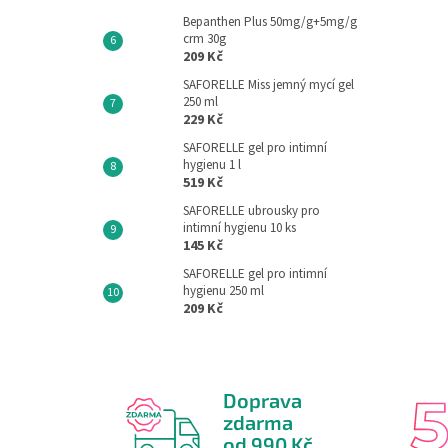
Bepanthen Plus 50mg/g+5mg/g
crm 30g
209 Kč
SAFORELLE Miss jemný mycí gel
250 ml
229 Kč
SAFORELLE gel pro intimní
hygienu 1 l
519 Kč
SAFORELLE ubrousky pro
intimní hygienu 10 ks
145 Kč
SAFORELLE gel pro intimní
hygienu 250 ml
209 Kč
Doprava
zdarma
od 990 Kč