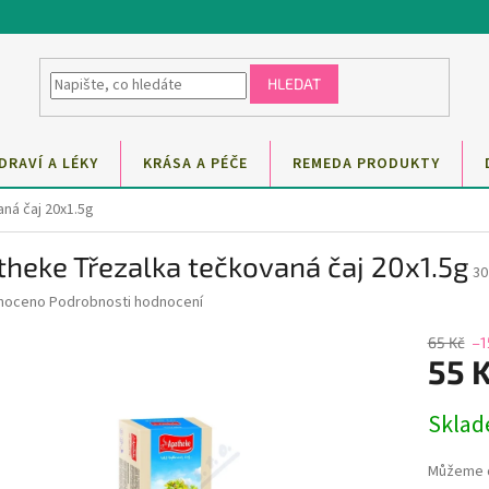
HLEDAT
DRAVÍ A LÉKY
KRÁSA A PÉČE
REMEDA PRODUKTY
ná čaj 20x1.5g
heke Třezalka tečkovaná čaj 20x1.5g
30
né
noceno
Podrobnosti hodnocení
ní
u
65 Kč
–1
55 
Měrná
Skla
cena:
ek.
Můžeme d