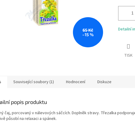
Detailní 
65 Kč
–15 %
TISK
s
Související soubory (1)
Hodnocení
Diskuze
ailní popis produktu
nný čaj, porcovaný v nálevových sáčcích. Doplněk stravy. Třezalka podporuje
ivě působí na relaxaci a spánek.