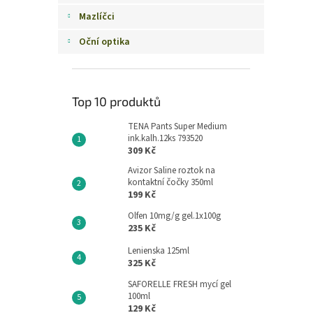
Mazlíčci
Oční optika
Top 10 produktů
TENA Pants Super Medium
ink.kalh.12ks 793520
309 Kč
Avizor Saline roztok na
kontaktní čočky 350ml
199 Kč
Olfen 10mg/g gel.1x100g
235 Kč
Lenienska 125ml
325 Kč
SAFORELLE FRESH mycí gel
100ml
129 Kč