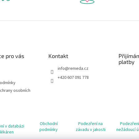
e pro vás
Kontakt
Přijímá
platby
info
@
remeda.cz
+420 607 091 778
podmínky
chrany osobních
Obchodní
Podezření na
Podezření
ní v databázi
podmínky
závadu v jakosti
nežádoucí ú
lékáren