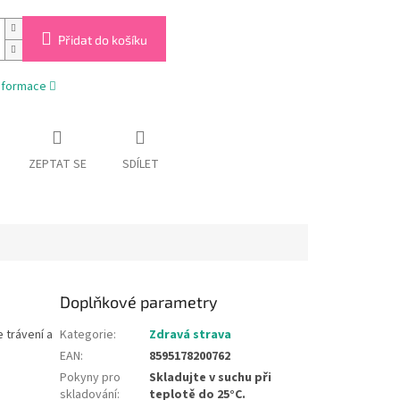
Přidat do košíku
informace
ZEPTAT SE
SDÍLET
Doplňkové parametry
 trávení a
Kategorie
:
Zdravá strava
EAN
:
8595178200762
Pokyny pro
Skladujte v suchu při
skladování
:
teplotě do 25°C.