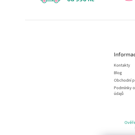
Z
á
p
a
t
Informac
í
Kontakty
Blog
Obchodní 
Podmínky o
údajů
Ověře