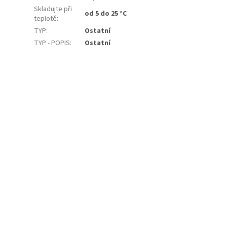
Skladujte při
od 5 do 25 °C
teplotě
:
TYP
:
Ostatní
TYP - POPIS
:
Ostatní