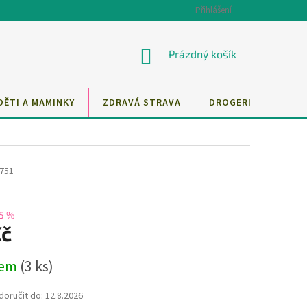
Přihlášení
NÁKUPNÍ
Prázdný košík
KOŠÍK
DĚTI A MAMINKY
ZDRAVÁ STRAVA
DROGERIE
MAZ
751
5 %
Kč
dem
(3 ks)
oručit do:
12.8.2026