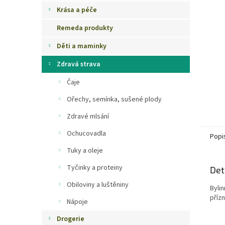
n
Krása a péče
e
Remeda produkty
l
Děti a maminky
Zdravá strava
Čaje
Ořechy, semínka, sušené plody
Zdravé mlsání
Ochucovadla
Popi
Tuky a oleje
Tyčinky a proteiny
Det
Obiloviny a luštěniny
Byli
přízn
Nápoje
Drogerie