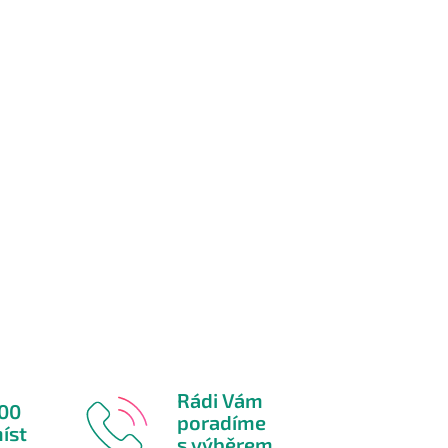
Rádi Vám
600
poradíme
íst
s výběrem