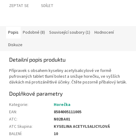
ZEPTAT SE
SDÍLET
Popis
Podobné (8)
Související soubory (1)
Hodnocení
Diskuze
Detailní popis produktu
Přípravek s obsahem kyseliny acetylsalicylové ve formě
pufrovaných tablet tlumí bolest a snižuje horečku, ve vyšších
dávkách má protizánětlivé účinky. Čtěte pozorně příbalový leták.
Doplňkové parametry
Kategorie
:
Horečka
EAN
:
8584005111005
ATC
:
N02BA01
ATC Skupina
:
KYSELINA ACETYLSALICYLOVÁ
BALENÍ
:
10