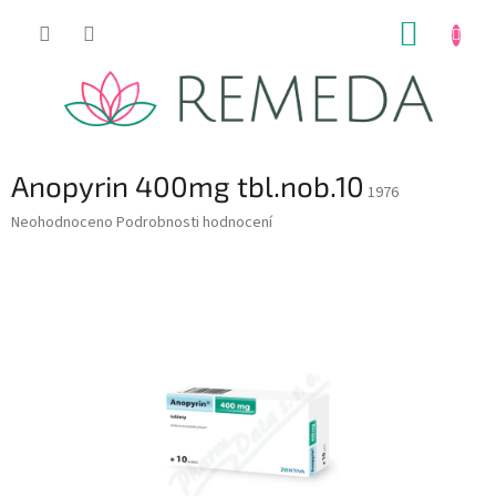
Přejít
NÁKUP
na
obsah
KOŠÍK
Anopyrin 400mg tbl.nob.10
1976
Průměrné
Neohodnoceno
Podrobnosti hodnocení
hodnocení
produktu
je
0,0
z
5
hvězdiček.