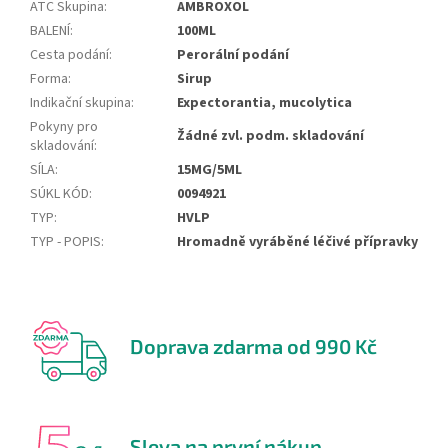
ATC Skupina
:
AMBROXOL
BALENÍ
:
100ML
Cesta podání
:
Perorální podání
Forma
:
Sirup
Indikační skupina
:
Expectorantia, mucolytica
Pokyny pro
Žádné zvl. podm. skladování
skladování
:
SÍLA
:
15MG/5ML
SÚKL KÓD
:
0094921
TYP
:
HVLP
TYP - POPIS
:
Hromadně vyráběné léčivé přípravky
Doprava zdarma od 990 Kč
Sleva na první nákup