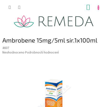
Přejít
NÁKUP
na
obsah
KOŠÍK
Ambrobene 15mg/5ml sir.1x100ml
4607
Průměrné
Neohodnoceno
Podrobnosti hodnocení
hodnocení
produktu
je
0,0
z
5
hvězdiček.