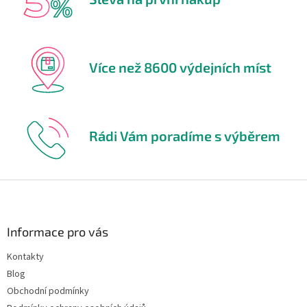
Více než 8600 výdejních míst
Rádi Vám poradíme s výběrem
Z
á
p
a
Informace pro vás
t
Kontakty
í
Blog
Obchodní podmínky