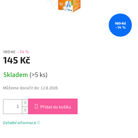
169 Kč
–14 %
169 Kč
–14 %
145 Kč
Měrná
Skladem
(>5 ks)
cena:
Můžeme doručit do:
12.8.2026
Přidat do košíku
Detailní informace