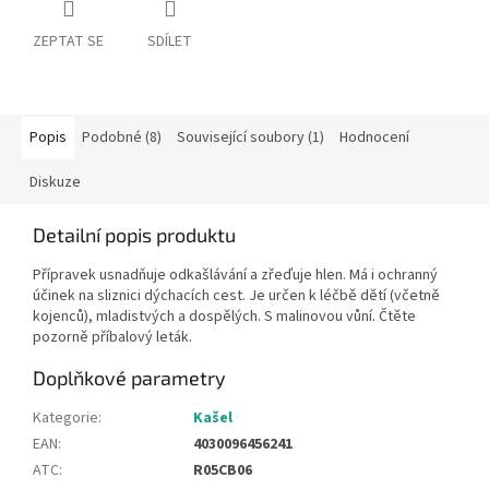
ZEPTAT SE
SDÍLET
Popis
Podobné (8)
Související soubory (1)
Hodnocení
Diskuze
Detailní popis produktu
Přípravek usnadňuje odkašlávání a zřeďuje hlen. Má i ochranný
účinek na sliznici dýchacích cest. Je určen k léčbě dětí (včetně
kojenců), mladistvých a dospělých. S malinovou vůní. Čtěte
pozorně příbalový leták.
Doplňkové parametry
Kategorie
:
Kašel
EAN
:
4030096456241
ATC
:
R05CB06