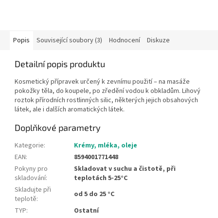
Popis
Související soubory (3)
Hodnocení
Diskuze
Detailní popis produktu
Kosmetický přípravek určený k zevnímu použití – na masáže
pokožky těla, do koupele, po zředění vodou k obkladům. Lihový
roztok přírodních rostlinných silic, některých jejich obsahových
látek, ale i dalších aromatických látek.
Doplňkové parametry
Kategorie
:
Krémy, mléka, oleje
EAN
:
8594001771448
Pokyny pro
Skladovat v suchu a čistotě, při
skladování
:
teplotách 5-25°C
Skladujte při
od 5 do 25 °C
teplotě
:
TYP
:
Ostatní