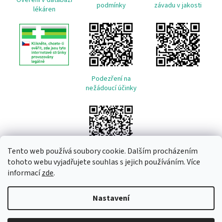
Ověření v databázi
podmínky
závadu v jakosti
lékáren
Podezření na
nežádoucí účinky
Tento web používá soubory cookie. Dalším procházením
tohoto webu vyjadřujete souhlas s jejich používáním. Více
informací
zde
.
Vytvořil Shoptet
Nastavení
Copyright 2026
Remeda
. Všechna práva vyhrazena.
Upravit