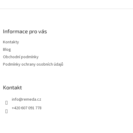
Z
á
p
a
Informace pro vás
t
Kontakty
í
Blog
Obchodní podmínky
Podmínky ochrany osobních údajů
Kontakt
info
@
remeda.cz
+420 607 091 778