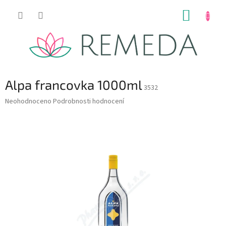
Přejít
NÁKUP
na
obsah
KOŠÍK
Alpa francovka 1000ml
3532
Průměrné
Neohodnoceno
Podrobnosti hodnocení
hodnocení
produktu
je
0,0
z
5
hvězdiček.