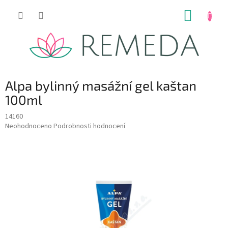
Přejít
NÁKUP
na
obsah
KOŠÍK
Alpa bylinný masážní gel kaštan
100ml
14160
Průměrné
Neohodnoceno
Podrobnosti hodnocení
hodnocení
produktu
je
0,0
z
5
hvězdiček.