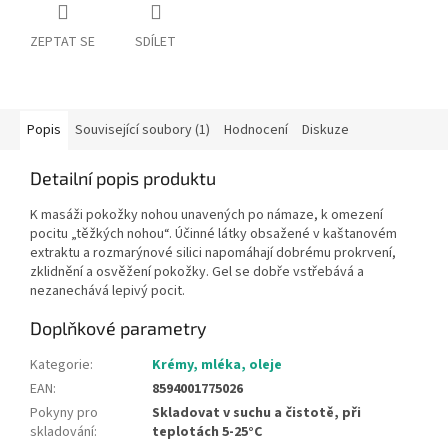
ZEPTAT SE
SDÍLET
Popis
Související soubory (1)
Hodnocení
Diskuze
Detailní popis produktu
K masáži pokožky nohou unavených po námaze, k omezení
pocitu „těžkých nohou“. Účinné látky obsažené v kaštanovém
extraktu a rozmarýnové silici napomáhají dobrému prokrvení,
zklidnění a osvěžení pokožky. Gel se dobře vstřebává a
nezanechává lepivý pocit.
Doplňkové parametry
Kategorie
:
Krémy, mléka, oleje
EAN
:
8594001775026
Pokyny pro
Skladovat v suchu a čistotě, při
skladování
:
teplotách 5-25°C