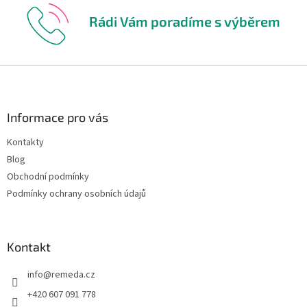
Rádi Vám poradíme s výběrem
Z
á
p
a
Informace pro vás
t
Kontakty
í
Blog
Obchodní podmínky
Podmínky ochrany osobních údajů
Kontakt
info
@
remeda.cz
+420 607 091 778