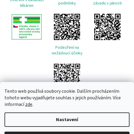
Ověření v databázi
podmínky
závadu v jakosti
lékáren
Podezření na
nežádoucí účinky
Tento web používá soubory cookie. Dalším procházením
tohoto webu vyjadřujete souhlas s jejich používáním. Více
informací
zde
.
Vytvořil Shoptet
Nastavení
Copyright 2026
Remeda
. Všechna práva vyhrazena.
Upravit