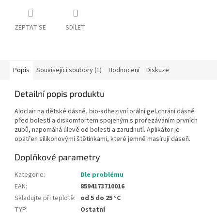
ZEPTAT SE
SDÍLET
Popis
Související soubory (1)
Hodnocení
Diskuze
Detailní popis produktu
Aloclair na dětské dásně, bio-adhezivní orální gel,chrání dásně
před bolestí a diskomfortem spojeným s prořezáváním prvních
zubů, napomáhá úlevě od bolesti a zarudnutí. Aplikátor je
opatřen silikonovými štětinkami, které jemně masírují dáseň.
Doplňkové parametry
Kategorie
:
Dle problému
EAN
:
8594173710016
Skladujte při teplotě
:
od 5 do 25 °C
TYP
:
Ostatní