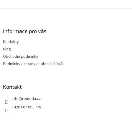
Z
á
p
a
Informace pro vás
t
Kontakty
í
Blog
Obchodní podmínky
Podmínky ochrany osobních údajů
Kontakt
info
@
remeda.cz
+420 607 091 778