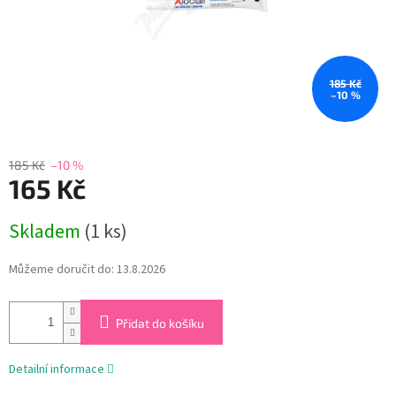
185 Kč
–10 %
185 Kč
–10 %
165 Kč
Měrná
Skladem
(1 ks)
cena:
Můžeme doručit do:
13.8.2026
Přidat do košíku
Detailní informace