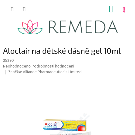
Přejít
NÁKUP
na
obsah
KOŠÍK
Aloclair na dětské dásně gel 10ml
25290
Průměrné
Neohodnoceno
Podrobnosti hodnocení
hodnocení
Značka:
Alliance Pharmaceuticals Limited
produktu
je
0,0
z
5
hvězdiček.