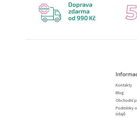
Doprava
zdarma
od 990 Kč
Z
á
p
a
t
Informac
í
Kontakty
Blog
Obchodní 
Podmínky o
údajů