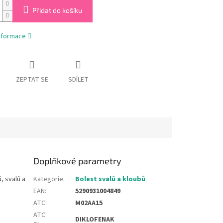
Přidat do košíku
informace
ZEPTAT SE
SDÍLET
Doplňkové parametry
, svalů a
Kategorie
:
Bolest svalů a kloubů
EAN
:
5290931004849
ATC
:
M02AA15
ATC
DIKLOFENAK