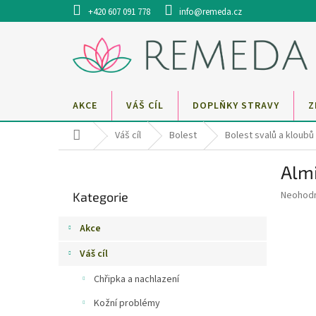
Přejít
+420 607 091 778
info@remeda.cz
na
obsah
AKCE
VÁŠ CÍL
DOPLŇKY STRAVY
Z
Domů
Váš cíl
Bolest
Bolest svalů a kloubů
P
Alm
o
Přeskočit
s
Průměr
Neohod
Kategorie
kategorie
t
hodnoce
r
produkt
Akce
a
je
0,0
n
Váš cíl
z
n
5
Chřipka a nachlazení
í
hvězdič
p
Kožní problémy
a