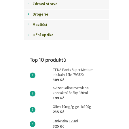
Zdravá strava
Drogerie
Mazlíčci
Oční optika
Top 10 produktů
TENA Pants Super Medium
ink.kalh.12ks 793520
309 Kč
Avizor Saline roztok na
kontaktní čočky 350ml
199 Kč
Olfen 10mg/g gel.1x100g
235 Kč
Lenienska 125ml
325 Kč