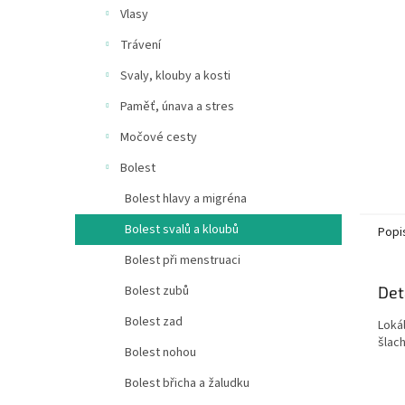
n
Vlasy
e
Trávení
l
Svaly, klouby a kosti
Paměť, únava a stres
Močové cesty
Bolest
Bolest hlavy a migréna
Bolest svalů a kloubů
Popi
Bolest při menstruaci
Det
Bolest zubů
Bolest zad
Loká
šlach
Bolest nohou
Bolest břicha a žaludku