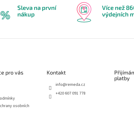
Sleva na první
Více než 8
nákup
výdejních m
e pro vás
Kontakt
Přijímá
platby
info
@
remeda.cz
+420 607 091 778
podmínky
chrany osobních