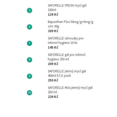
SAFORELLE FRESH mycí gel
100ml
129 Kč
Bepanthen Plus 50mg/g+5mg/g
crm 30g
209 Kč
SAFORELLE ubrousky pro
intimní hygienu 10 ks
145 Kč
SAFORELLE gel pro intimní
hygienu 250 ml
209 Kč
SAFORELLE jemný mycí gel
400ml ECO pack
259 Kč
SAFORELLE Miss jemný mycí gel
250 ml
229 Kč