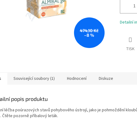
Detailní 
474,10 Kč
–8 %
TISK
s
Související soubory (1)
Hodnocení
Diskuze
ailní popis produktu
lní léčba poúrazových stavů pohybového ústrojí, jako je pohmoždění kloubů
. Čtěte pozorně příbalový leták.