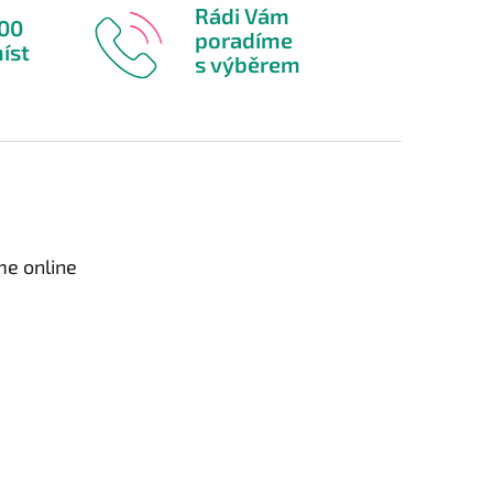
Rádi Vám
600
poradíme
íst
s výběrem
me online