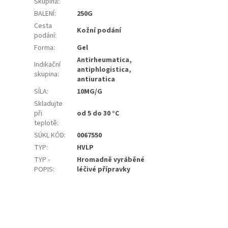
Skupina
:
BALENÍ
:
250G
Cesta
Kožní podání
podání
:
Forma
:
Gel
Antirheumatica,
Indikační
antiphlogistica,
skupina
:
antiuratica
SÍLA
:
10MG/G
Skladujte
při
od 5 do 30 °C
teplotě
:
SÚKL KÓD
:
0067550
TYP
:
HVLP
TYP -
Hromadně vyráběné
POPIS
:
léčivé přípravky