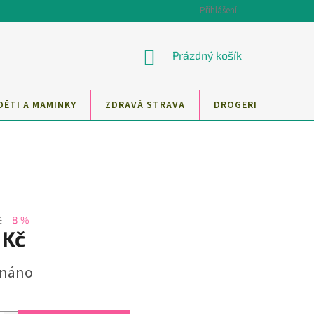
Přihlášení
NÁKUPNÍ
Prázdný košík
KOŠÍK
DĚTI A MAMINKY
ZDRAVÁ STRAVA
DROGERIE
MAZ
č
–8 %
 Kč
dnáno