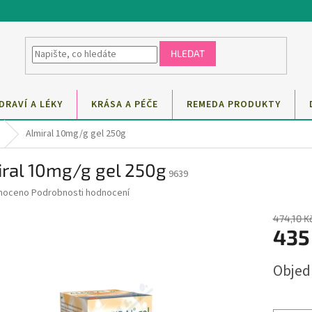
HLEDAT
DRAVÍ A LÉKY
KRÁSA A PÉČE
REMEDA PRODUKTY
Almiral 10mg/g gel 250g
iral 10mg/g gel 250g
9639
né
noceno
Podrobnosti hodnocení
ní
u
474,10 K
435
Měrná
Obje
cena:
ek.